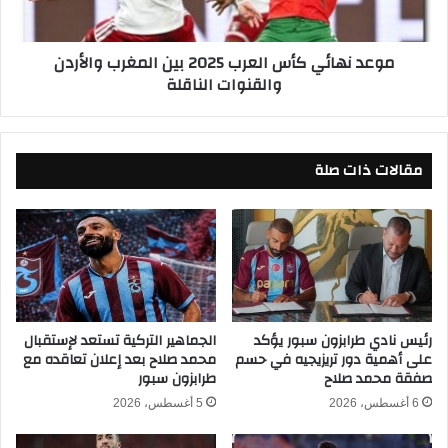
ل
ئ
س
ي
موعد نهائي كأس العرب 2025 بين المغرب والأردن
ع
ك
والقنوات الناقلة
و
أ
د
س
ي
ا
ة
ل
ف
مقالات ذات صلة
ع
ي
ر
ن
ب
ص
2
ف
0
ن
2
ه
5
ا
ب
ئ
ي
رئيس نادي طرابزون سبور يؤكد
الجماهير التركية تستعد لإستقبال
ي
على أهمية دور تريزيجيه في حسم
محمد صلاح بعد إعلان تعاقده مع
ن
صفقة محمد صلاح
طرابزون سبور
ك
ا
أ
ل
6 أغسطس، 2026
5 أغسطس، 2026
س
م
ا
غ