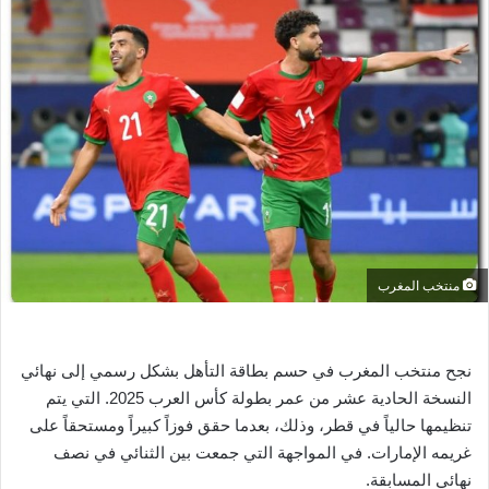
ل
ب
ر
ي
د
ا
إ
ل
ك
ت
ر
منتخب المغرب
و
ن
ي
نجح منتخب المغرب في حسم بطاقة التأهل بشكل رسمي إلى نهائي
ا
النسخة الحادية عشر من عمر بطولة كأس العرب 2025. التي يتم
تنظيمها حالياً في قطر، وذلك، بعدما حقق فوزاً كبيراً ومستحقاً على
غريمه الإمارات. في المواجهة التي جمعت بين الثنائي في نصف
نهائي المسابقة.