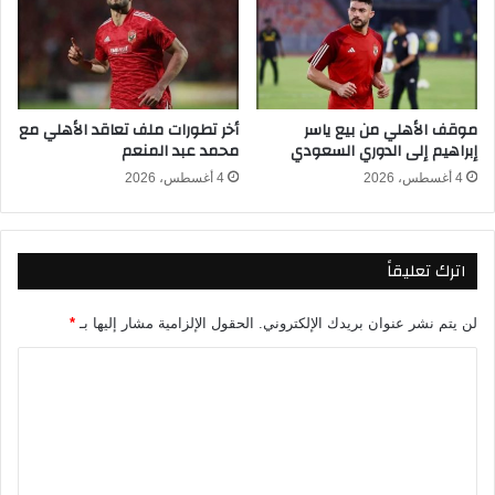
ل
ر
ع
ب
ر
و
ب
ا
2
ل
موقف الأهلي من بيع ياسر
أخر تطورات ملف تعاقد الأهلي مع
0
أ
إبراهيم إلى الدوري السعودي
محمد عبد المنعم
2
ر
5
د
4 أغسطس، 2026
4 أغسطس، 2026
ن
و
ا
اترك تعليقاً
ل
ق
ن
لن يتم نشر عنوان بريدك الإلكتروني.
الحقول الإلزامية مشار إليها بـ
*
و
ا
ا
ت
ل
ا
ت
ل
ن
ع
ا