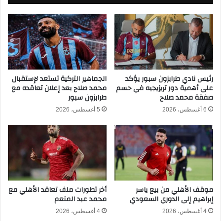
ظ
ق
ه
ا
ر
د
ف
م
ي
ة
م
ب
ب
ع
ا
د
رئيس نادي طرابزون سبور يؤكد
الجماهير التركية تستعد لإستقبال
ر
على أهمية دور تريزيجيه في حسم
محمد صلاح بعد إعلان تعاقده مع
ا
صفقة محمد صلاح
طرابزون سبور
ا
ل
ة
ف
6 أغسطس، 2026
5 أغسطس، 2026
إ
و
س
ز
ت
ع
ر
ل
ا
ى
ل
أ
ي
س
موقف الأهلي من بيع ياسر
أخر تطورات ملف تعاقد الأهلي مع
ا
ت
إبراهيم إلى الدوري السعودي
محمد عبد المنعم
ف
ر
ي
ا
4 أغسطس، 2026
4 أغسطس، 2026
م
ل