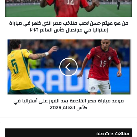
ث
م
ح
من هو هيثم حسن لاعب منتخب مصر الذي ظهر في مباراة
س
إستراليا في مونديال كأس العالم ٢٠٢٦
ن
ل
ا
م
ع
و
ب
ع
م
د
ن
م
ت
ب
خ
ا
ب
ر
م
ا
موعد مباراة مصر القادمة بعد الفوز على أستراليا في
ص
ة
كأس العالم 2026
ر
م
ا
ص
ل
ر
ذ
ا
ي
مقالات ذات صلة
ل