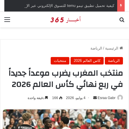
كيفية تحميل تطبيق تيمو temu للتسوق الإلكتروني عبر الإنترنت
بحث عن
الق
الرئيسية
/
الرياضة
الرياضة
كاس العالم 2026
منتخبات
منتخب المغرب يضرب موعداً جديداً
في ربع نهائي كأس العالم 2026
Esraa Gabr
أ
4 يوليو، 2026
166
دقيقة واحدة
ر
س
ل
ب