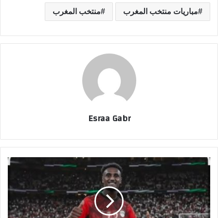
مباريات منتخب المغرب
منتخب المغرب
Esraa Gabr
م
ن
ه
و
ه
ي