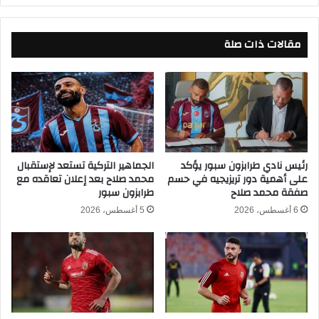
ر
ع
ب
ل
مقالات ذات صلة
ب
ى
ث
ج
م
و
ب
ا
ا
ئ
ش
ز
ر
ك
ف
أ
ي
رئيس نادي طرابزون سبور يؤكد
الجماهير التركية تستعد لإستقبال
س
على أهمية دور تريزيجيه في حسم
محمد صلاح بعد إعلان تعاقده مع
ن
ا
صفقة محمد صلاح
طرابزون سبور
ه
ل
ا
ع
6 أغسطس، 2026
5 أغسطس، 2026
ئ
ر
ي
ب
ك
ب
أ
ق
س
ط
ا
ر
ل
2