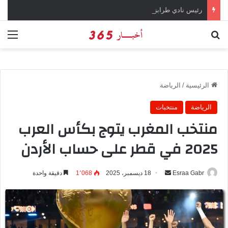
رئيس نادي طرابزون سبور يؤكد على أهمية دور تريزيجيه في حسم صفقة محمد صلاح
بحث عن
الق
الرئيسية
/
الرياضة
الرياضة
منتخبات
منتخب المغرب يتوج بكأس العرب
2025 في قطر على حساب الأردن
Esraa Gabr
أ
18 ديسمبر، 2025
1٬068
دقيقة واحدة
ر
س
ل
ب