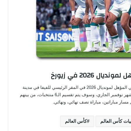
ل 2026 في زيورخ
سوف يتم تنظيم قرعة، لتحديد مباريات الملحق العالمي المؤهل لمونديال 2026 في المقر الرئيسي للفيفا في مدينة
زيورخ السويسرية. عصر غداً الخميس الموافق 20 من شهر نوفمبر الجاري، وسوف يتم تقسيم الـ6 منتخبات، من بينهم
سار مباراتين، مباراة نصف نهائي، ونهائي.
ات كأس العالم
كأس العالم