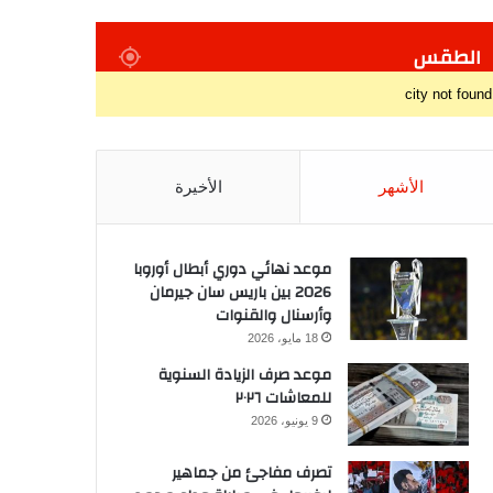
الطقس
city not found
الأشهر
الأخيرة
موعد نهائي دوري أبطال أوروبا
2026 بين باريس سان جيرمان
وأرسنال والقنوات
18 مايو، 2026
موعد صرف الزيادة السنوية
للمعاشات ٢٠٢٦
9 يونيو، 2026
تصرف مفاجئ من جماهير