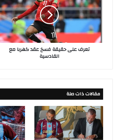
ر
ف
ع
ل
ى
ح
ق
تعرف على حقيقة فسخ عقد كهربا مع
ي
القادسية
ق
ة
ف
س
خ
ع
مقالات ذات صلة
ق
د
ك
ه
ر
ب
ا