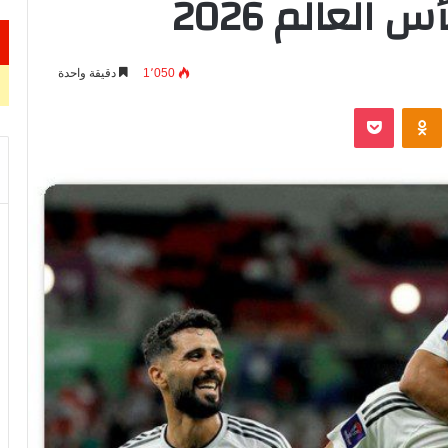
العالم 2026
1٬050
دقيقة واحدة
VKontak
Odnoklassniki
‫Pocket