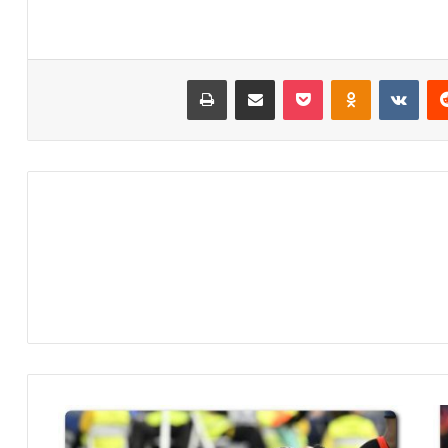
‏Reddit
‏VKontakte
Odnoklassniki
‫Pocket
مشاركة عبر البريد
طباعة
ا
ل