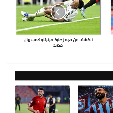
ك
ش
ف
ع
ن
ح
ج
الكشف عن حجم إصابة ميليتاو لاعب ريال
م
مدريد
إ
ص
ا
ب
ة
م
ي
ل
ي
ت
ا
و
ل