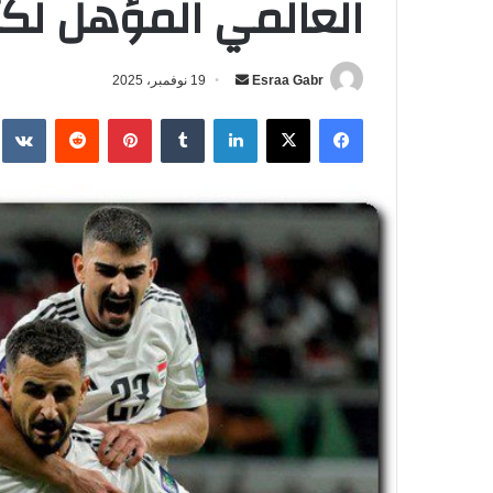
العالمي المؤهل لكأس 
Esraa Gabr
أ
19 نوفمبر، 2025
ر
فيسبوك
‫X
لينكدإن
‏Tumblr
بينتيريست
‏Reddit
‏te
س
ل
ب
ر
ي
د
ا
إ
ل
ك
ت
ر
و
ن