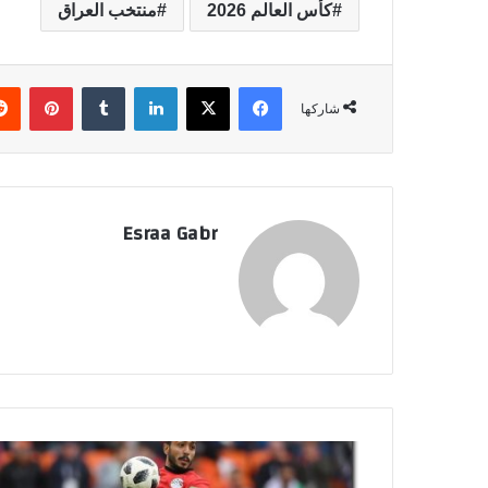
كأس العالم 2026
منتخب العراق
فيسبوك
‫X
لينكدإن
‏Tumblr
بينتيريست
شاركها
Esraa Gabr
ت
ع