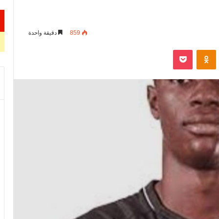
859
دقيقة واحدة
VKontak
Odnoklassniki
‫Pocket