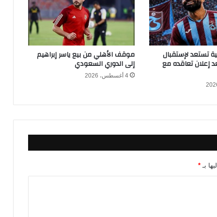
ن
إ
س
ق
ا
كية تستعد لإستقبال
موقف الأهلي من بيع ياسر إبراهيم
ط
 إعلان تعاقده مع
إلى الدوري السعودي
ط
4 أغسطس، 2026
ا
ئ
ر
ة
أ
م
ر
ي
ك
يها بـ
*
ي
ة
م
ن
ط