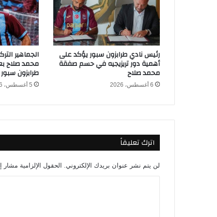
ا
ل
ج
د
ي
رئيس نادي طرابزون سبور يؤكد على
الجماهير التر
د
أهمية دور تريزيجيه في حسم صفقة
محمد صلاح بعد
ة
محمد صلاح
طرابزون سبور
ل
6 أغسطس، 2026
5 أغسطس، 2026
ت
ع
و
ي
ض
اترك تعليقاً
ر
ح
ي
لن يتم نشر عنوان بريدك الإلكتروني.
الحقول الإلزامية مشار إل
ل
أ
ا
ل
ل
ي
ت
و