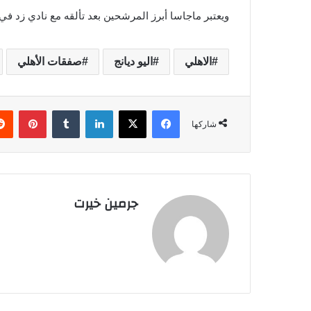
ويعتبر ماجاسا أبرز المرشحين بعد تألقه مع نادي زد 
الاهلي
اليو ديانج
صفقات الأهلي
فيسبوك
‫X
لينكدإن
‏Tumblr
بينتيريست
شاركها
جرمين خيرت