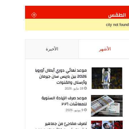
الطقس
city not found
الأشهر
الأخيرة
موعد نهائي دوري أبطال أوروبا
2026 بين باريس سان جيرمان
وأرسنال والقنوات
18 مايو، 2026
موعد صرف الزيادة السنوية
للمعاشات ٢٠٢٦
9 يونيو، 2026
تصرف مفاجئ من جماهير