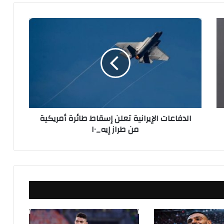
ا
ل
د
ف
ا
ع
ا
ت
ا
الدفاعات الإيرانية تعلن إسقاط طائرة أمريكية
ل
من طراز إيه_١٠
إ
ي
ر
ا
ن
ي
ة
ت
ع
ل