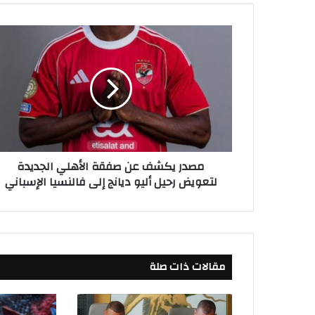
م
ص
د
ر
ي
ك
ش
ف
ع
مصدر يكشف عن صفقة الأهلي الجديدة
ن
لتعويض رحيل أليو ديانج إلى فالنسيا الإسباني
ص
ف
ق
ة
ا
ل
مقالات ذات صلة
أ
ه
ل
ي