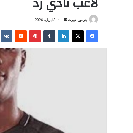
لاعب نادي زد
جرمين خيرت
أ
3 أبريل، 2026
ر
فيسبوك
‫X
لينكدإن
‏Tumblr
بينتيريست
‏Reddit
‏te
س
ل
ب
ر
ي
د
ا
إ
ل
ك
ت
ر
و
ن