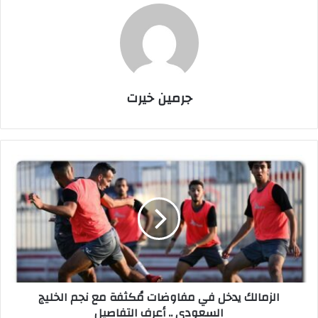
جرمين خيرت
ا
ل
ز
م
ا
ل
ك
ي
د
الزمالك يدخل في مفاوضات مُكثفة مع نجم الخليج
خ
السعودي .. أعرف التفاصيل
ل