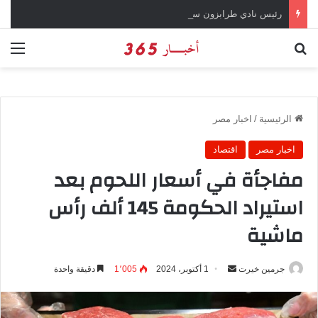
رئيس نادي طرابزون سبور يؤكد على أهمية دور تريزيجيه في حسم صفقة محمد صلاح
بحث عن
الق
الرئيسية
/
اخبار مصر
اخبار مصر
اقتصاد
مفاجأة في أسعار اللحوم بعد
استيراد الحكومة 145 ألف رأس
ماشية
جرمين خيرت
أ
1 أكتوبر، 2024
1٬005
دقيقة واحدة
ر
س