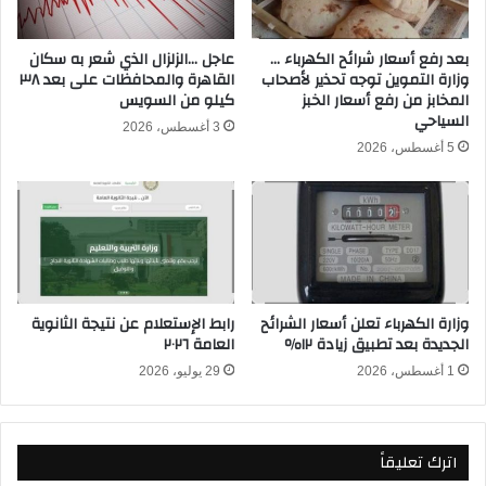
خ
"
ل
أ
ي
خ
بعد رفع أسعار شرائح الكهرباء …
عاجل …الزلزال الذي شعر به سكان
ج
وزارة التموين توجه تحذير لأصحاب
القاهرة والمحافظات على بعد ٣٨
ب
المخابز من رفع أسعار الخبز
كيلو من السويس
ا
ا
السياحي
ل
ر
3 أغسطس، 2026
س
3
5 أغسطس، 2026
ع
6
و
5
د
"
ي
:
.
م
.
ح
أ
م
وزارة الكهرباء تعلن أسعار الشرائح
رابط الإستعلام عن نتيجة الثانوية
ع
د
الجديدة بعد تطبيق زيادة ١٢٪
العامة ٢٠٢٦
ر
ص
ف
1 أغسطس، 2026
29 يوليو، 2026
ل
ا
ا
ل
ح
ت
ر
اترك تعليقاً
ف
ف
ا
ض