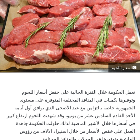
ل
ب
ر
ي
د
ا
إ
ل
ك
أسعار اللحوم
ت
ر
و
ن
تعمل الحكومة خلال الفترة الحالية على خفض أسعار اللحوم
ي
وتوفيرها بكميات في المنافذ المختلفة المتوفرة على مستوى
ا
الجمهورية خاصة بالتزامن مع عيد الأضحى الذي يوافق أول أيامه
الأحد القادم السادس عشر من يونيو، وقد شهدت اللحوم ارتفاع كبير
في أسعارها خلال الأشهر الماضية لذلك حاولت الحكومة جاهدة
العمل على خفض الأسعار من خلال استيراد الآلاف من رؤوس
الماشية وتوفيرها في المحلات والمنافذ المختلفة.