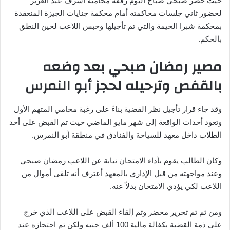
حيث حضر صبحي صباح اليوم رفقة محاميه أشرف عبد العزيز
لحضور ثاني جلسات محاكمته أمام محكمة جنايات الجيزة المنعقدة
بمحكمة شبرا الخيمة والتي تم تأجيلها وحبس اللاعب لحين النطق
بالحكم.
مصير رمضان صبحي بعد وضعه
بالقفص وترحيله لحجز أبو النمرس
وقد جاء قرار تأجيل نظر القضية بناءً على رغبة محامي المتهم الأول
وتعود أحداث الواقعة إلى شهر مايو الماضي حيث تم القبض على أحد
الطلاب داخل معهد للسياحة والفنادق في منطقة أبو النمرس.
وكان الطالب يقوم بأداء الامتحان نيابة عن اللاعب رمضان صبحي
وعند مواجهته من قبل الإداري بالمعهد أعترف أنه تلقى أموال من
اللاعب لكي يؤدي الامتحان بدلاً عنه.
ومن ثم تم تحرير محضر وتم إلقاء القبض على اللاعب الذي خرج
على ذمة القضية بكفالة مالية 100 ألف جنيه ولكن تم احتجازه عند