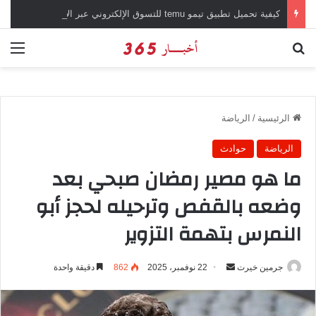
كيفية تحميل تطبيق تيمو temu للتسوق الإلكتروني عبر الإنترنت
بحث عن
الق
الرئيسية
/
الرياضة
الرياضة
حوادث
ما هو مصير رمضان صبحي بعد
وضعه بالقفص وترحيله لحجز أبو
النمرس بتهمة التزوير
جرمين خيرت
أ
22 نوفمبر، 2025
862
دقيقة واحدة
ر
س