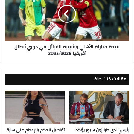
أ
ي
ه
ج
ل
ة
ي
م
و
ب
ش
ا
ب
ر
نتيجة مباراة الأهلي وشبيبة القبائل في دوري أبطال
ي
ا
أفريقيا 2025/2026
ب
ة
ة
ا
ا
ل
ل
أ
ق
مقالات ذات صلة
ه
ب
ل
ا
ي
ئ
و
ل
ش
ب
ب
ث
ي
م
ب
ب
ة
رئيس نادي طرابزون سبور يؤكد
تفاصيل الحكم بالإعدام على سارة
ا