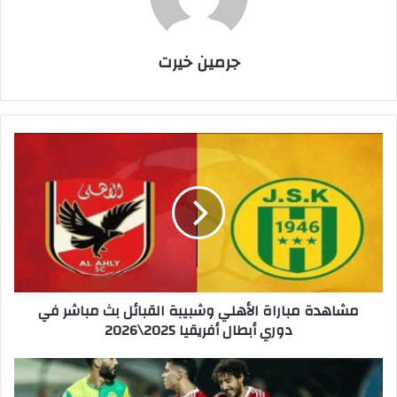
جرمين خيرت
م
ش
ا
ه
د
ة
م
ب
ا
مشاهدة مباراة الأهلي وشبيبة القبائل بث مباشر في
ر
دوري أبطال أفريقيا 2025\2026
ا
ة
ا
ن
ل
ت