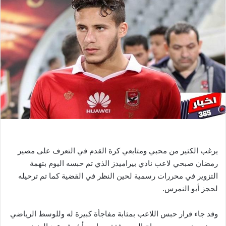
ل
ب
ر
ي
د
ا
إ
ل
ك
ت
ر
و
ن
يرغب الكثير من محبي ومتابعي كرة القدم في التعرف على مصير
ي
رمضان صبحي لاعب نادي بيراميدز الذي تم حبسه اليوم بتهمة
ا
التزوير في محررات رسمية لحين النظر في القضية كما تم ترحيله
لحجز أبو النمرس.
وقد جاء قرار حبس اللاعب بمثابة مفاجأة كبيرة له وللوسط الرياضي