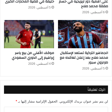
على أهمية دور تريزيجيه في حسم
خليفة في قضية المخدرات الكبرى
ا
صفقة محمد صلاح
ش
ل
5 أغسطس، 2026
ر
ق
6 أغسطس، 2026
ف
ب
ي
ا
د
ئ
و
ل
ر
ف
ي
ي
أ
د
الجماهير التركية تستعد لإستقبال
موقف الأهلي من بيع ياسر
ب
و
محمد صلاح بعد إعلان تعاقده مع
إبراهيم إلى الدوري السعودي
ط
ر
طرابزون سبور
ا
ي
4 أغسطس، 2026
ل
5 أغسطس، 2026
أ
أ
ب
ف
ط
ر
ا
اترك تعليقاً
ي
ل
ق
أ
ي
ف
لن يتم نشر عنوان بريدك الإلكتروني.
الحقول الإلزامية مشار إليها بـ
*
ا
ر
2
ا
ي