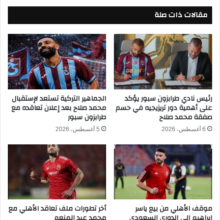
ح
ل
مقالات ذات صلة
د
أ
ي
ه
ث
ل
اً
ي
إ
و
ل
ي
ى
ا
ا
ن
ل
ج
رئيس نادي طرابزون سبور يؤكد
الجماهير التركية تستعد لإستقبال
على أهمية دور تريزيجيه في حسم
محمد صلاح بعد إعلان تعاقده مع
أ
أ
صفقة محمد صلاح
طرابزون سبور
ه
ف
ل
ر
6 أغسطس، 2026
5 أغسطس، 2026
ي
ي
ك
ا
ن
ز
ا
ل
موقف الأهلي من بيع ياسر
أخر تطورات ملف تعاقد الأهلي مع
ي
إبراهيم إلى الدوري السعودي
محمد عبد المنعم
و