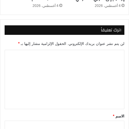
م
4 أغسطس، 2026
4 أغسطس، 2026
ب
ث
م
اترك تعليقاً
ب
ا
ش
لن يتم نشر عنوان بريدك الإلكتروني.
الحقول الإلزامية مشار إليها بـ
*
ر
ف
ا
ي
ل
د
ت
و
ر
ع
ي
ل
أ
ب
ي
ط
ق
ا
ل
*
الاسم
*
أ
ف