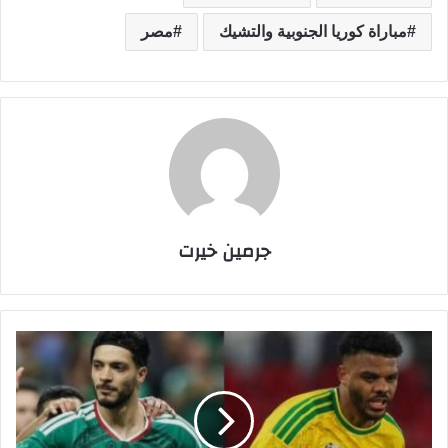
مباراة كوريا الجنوبية والتشيك
مصر
جرمين خيرت
ت
ح
ذ
ي
ر
ا