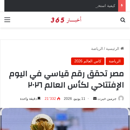
كيفية استخدام وتحميل تطبيق X تويتر سابقاً
بحث عن
الق
الرئيسية
/
الرياضة
الرياضة
كاس العالم 2026
مصر تحقق رقم قياسي في اليوم
الإفتتاحي لكأس العالم ٢٠٢٦
جرمين خيرت
أ
11 يونيو، 2026
21٬332
دقيقة واحدة
ر
س
ل
ب