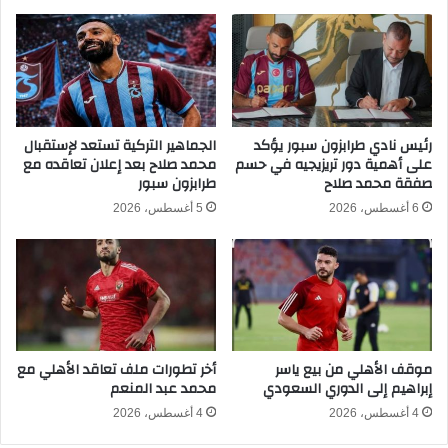
ب
ي
ي
ا
ن
ا
ا
ل
ل
ج
م
ن
ك
رئيس نادي طرابزون سبور يؤكد
الجماهير التركية تستعد لإستقبال
و
على أهمية دور تريزيجيه في حسم
محمد صلاح بعد إعلان تعاقده مع
س
ب
صفقة محمد صلاح
طرابزون سبور
ي
ي
ك
ة
6 أغسطس، 2026
5 أغسطس، 2026
و
و
ج
ا
ن
ل
و
ت
ب
ش
أ
ي
ف
ك
موقف الأهلي من بيع ياسر
أخر تطورات ملف تعاقد الأهلي مع
ر
ف
إبراهيم إلى الدوري السعودي
محمد عبد المنعم
ي
ي
ق
م
4 أغسطس، 2026
4 أغسطس، 2026
ي
و