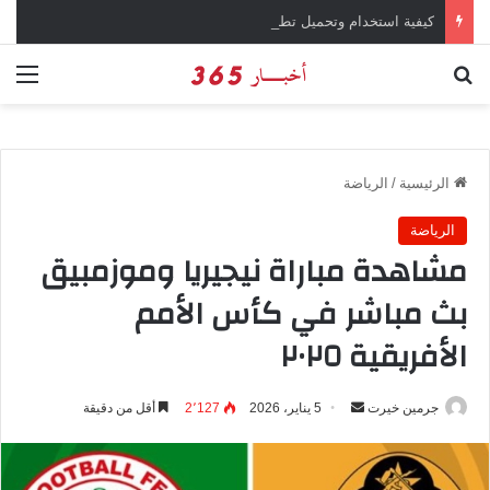
كيفية استخدام وتحميل تطبيق chatGPT وإجراء المحادثات المباشرة والمراسلات الفورية
بحث عن
الق
الرئيسية
/
الرياضة
الرياضة
مشاهدة مباراة نيجيريا وموزمبيق
بث مباشر في كأس الأمم
الأفريقية ٢٠٢٥
جرمين خيرت
أ
5 يناير، 2026
2٬127
أقل من دقيقة
ر
س
ل