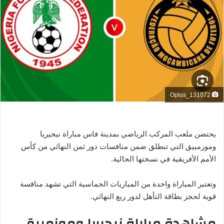
ب
ر
ي
د
ا
إ
ل
ك
Oplus_131072
ت
ر
و
يحتضن ملعب المركب الرياضي بمدينة فاس مباراة نيجيريا
ن
وموزمبيق التي تنطلق ضمن منافسات دور ثمن النهائي من كأس
ي
الأمم الأفريقية في نسختها الحالية.
ا
وتعتبر المباراة واحدة من المباريات الحماسية التي تشهد منافسة
قوية لحجز بطاقة التأهل لدور ربع النهائي.
مشاهدة مباراة نيجيريا وموزمبيق