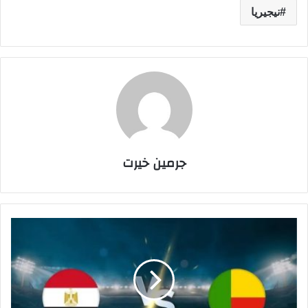
نيجيريا
جرمين خيرت
م
ش
ا
ه
د
ة