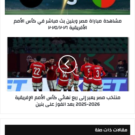
م
ب
ا
مشاهدة مباراة مصر وبنين بث مباشر في كأس الأمم
ر
الأفريقية ٢٠٢٥/٢٠٢٦
ا
ة
م
م
ص
ن
ر
ت
و
خ
ب
ب
ن
م
ي
ص
ن
ر
ب
ي
منتخب مصر يعبر إلى ربع نهائي كأس الأمم الإفريقية
ث
ع
2026-2025 بعد الفوز على بنين
م
ب
ب
ر
ا
إ
ش
ل
ر
مقالات ذات صلة
ى
ف