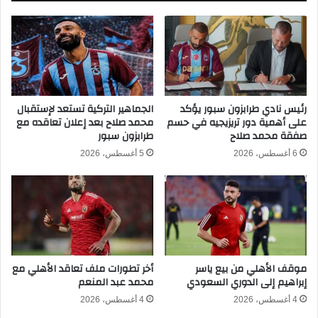
ر
ي
ب
ك
ع
أ
ن
س
ه
ا
ا
ل
ئ
أ
ي
رئيس نادي طرابزون سبور يؤكد
الجماهير التركية تستعد لإستقبال
م
على أهمية دور تريزيجيه في حسم
محمد صلاح بعد إعلان تعاقده مع
ك
صفقة محمد صلاح
طرابزون سبور
م
أ
ا
س
6 أغسطس، 2026
5 أغسطس، 2026
ل
ا
أ
ل
ف
أ
ر
م
ي
م
ق
ا
ي
ل
موقف الأهلي من بيع ياسر
أخر تطورات ملف تعاقد الأهلي مع
ة
إ
إبراهيم إلى الدوري السعودي
محمد عبد المنعم
٢
ف
٠
ر
4 أغسطس، 2026
4 أغسطس، 2026
٢
ي