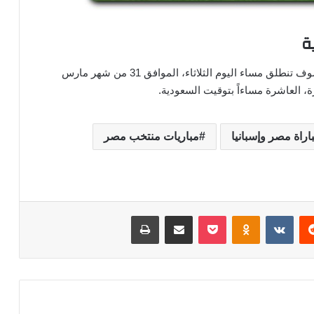
ة
ضد لاروخا الودية سوف تنطلق مساء اليوم الثلاثاء، الموافق 31 من شهر مارس
ة، العاشرة مساءاً بتوقيت السعودية.
اراة مصر وإسبانيا
مباريات منتخب مصر
‏Reddit
‏VKontakte
Odnoklassniki
‫Pocket
مشاركة عبر البريد
طباعة