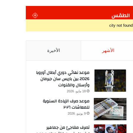
الطقس
city not found
الأشهر
الأخيرة
موعد نهائي دوري أبطال أوروبا
2026 بين باريس سان جيرمان
وأرسنال والقنوات
18 مايو، 2026
موعد صرف الزيادة السنوية
للمعاشات ٢٠٢٦
9 يونيو، 2026
تصرف مفاجئ من جماهير