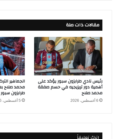
ر
ا
ل
مقالات ذات صلة
د
و
ل
ا
ر
ا
ل
ي
و
رئيس نادي طرابزون سبور يؤكد على
الجماهير التر
م
أهمية دور تريزيجيه في حسم صفقة
محمد صلاح بعد
ا
محمد صلاح
طرابزون سبور
ل
6 أغسطس، 2026
5 أغسطس، 2026
ث
ل
ا
ث
ا
اترك تعليقاً
ء