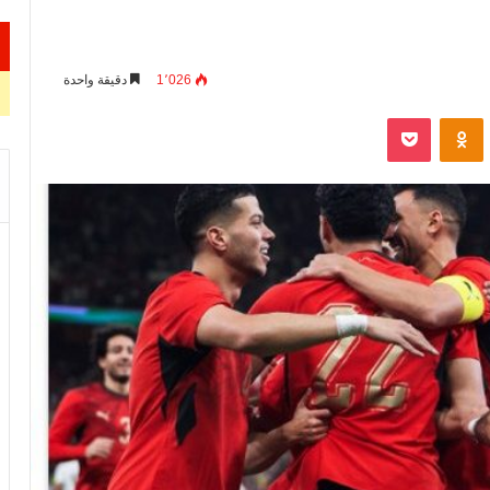
1٬026
دقيقة واحدة
VKontak
Odnoklassniki
‫Pocket