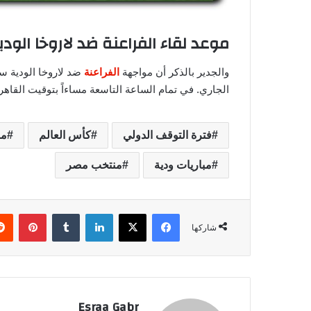
موعد لقاء الفراعنة ضد لاروخا الودي
والجدير بالذكر أن مواجهة
الفراعنة
الجاري. في تمام الساعة التاسعة مساءاً بتوقيت القاهر
فترة التوقف الدولي
كأس العالم
مب
مباريات ودية
منتخب مصر
فيسبوك
‫X
لينكدإن
‏Tumblr
بينتيريست
شاركها
Esraa Gabr