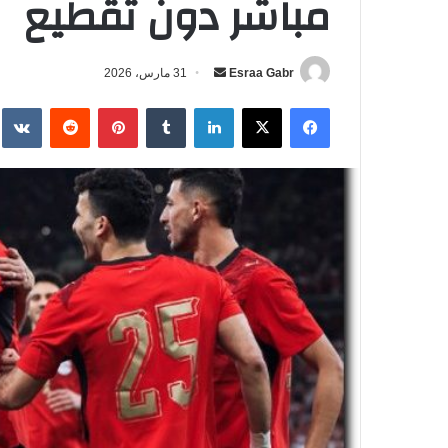
مباشر دون تقطيع
Esraa Gabr
أ
31 مارس، 2026
ر
فيسبوك
‫X
لينكدإن
‏Tumblr
بينتيريست
‏Reddit
‏te
س
ل
ب
ر
ي
د
ا
إ
ل
ك
ت
ر
و
ن