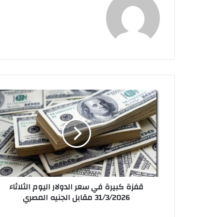
ق
ف
ز
ة
ك
ب
ي
ر
ة
قفزة كبيرة في سعر الدولار اليوم الثلاثاء
ف
31/3/2026 مقابل الجنيه المصري
ي
س
ع