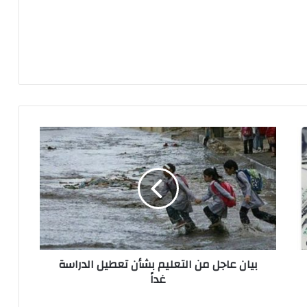
ب
ي
ا
ن
ع
ا
ج
ل
م
بيان عاجل من التعليم بشأن تعطيل الدراسة
ن
غداً
ا
ل
ت