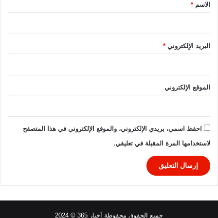
ل
ر
*
الاسم
*
م
و
ص
ب
ر
ا
ي
2
البريد الإلكتروني
*
٢
0
٠
2
٢
6
٥
ب
الموقع الإلكتروني
/
ث
٢
م
٠
ب
٢
ا
احفظ اسمي، بريدي الإلكتروني، والموقع الإلكتروني في هذا المتصفح
٦
ش
لاستخدامها المرة المقبلة في تعليقي.
ر
جميع الحقوق محفوظة أخبار 365 © 2024