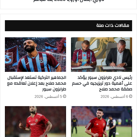
م
ة
ي
أ
ك
ر
ا
مقالات ذات صلة
س
ك
ن
ل
ا
ي
ل
و
و
ب
س
ا
ب
ت
و
ر
ر
رئيس نادي طرابزون سبور يؤكد
الجماهير التركية تستعد لإستقبال
ا
على أهمية دور تريزيجيه في حسم
محمد صلاح بعد إعلان تعاقده مع
ت
صفقة محمد صلاح
طرابزون سبور
ب
ن
ث
ج
6 أغسطس، 2026
5 أغسطس، 2026
م
ل
ب
ش
ا
ب
ش
و
ر
ن
ف
ة