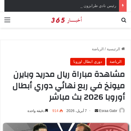
رئيس نادي طرابزون سبور يؤكد على أهمية دور تريزيجيه في حسم صفقة محمد صلاح
بحث عن
الق
الرئيسية
/
الرياضة
الرياضة
دوري ابطال اوروبا
مشاهدة مباراة ريال مدريد وبايرن
ميونخ في ربع نهائي دوري أبطال
أوروبا 2026 بث مباشر
Esraa Gabr
أ
7 أبريل، 2026
914
دقيقة واحدة
ر
س