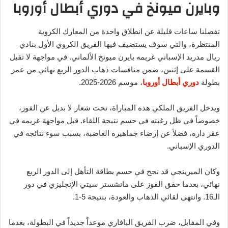
وبايرن ميونخ في دوري أبطال أوروبا
تفصلنا ساعات قليلة عن انطلاق واحدة من المعارك الكروية
المنتظرة، والتي سوف يستضيف فيها الفريق الكروي الأول بنادي
ريال مدريد الإسباني غريمه بايرن ميونخ الألماني. في مواجهة لا تقبل
القسمة على إثنين، ضمن منافسات ذهاب الدور الربع نهائي من عمر
بطولة
دوري أبطال أوروبا
، موسم 2026-2025.
ويدخل الفريق الملكي هذه المباراة، تحت شعار لا بديل عن الفوز،
خصوصاً في ظل رغبته في حسم نتيجة اللقاء. قبل مواجهة غريمه في
عقر داره، فضلاً عن إرضاء جماهيره الغاضبة، بسبب سوء نتائجه في
الدوري الإسباني.
وكان الميرينجي قد نجح في حسم بطاقة التأهل إلى الدور الربع
نهائي، بعدما حقق الفوز على مانشستر سيتي الإنجليزي في دور
الـ16. وانتهى لقائي الذهاب والعودة، بنتيجة 5-1.
وفي المقابل، ضرب الفريق البافاري موعداً جديداً في البطولة، بعدما