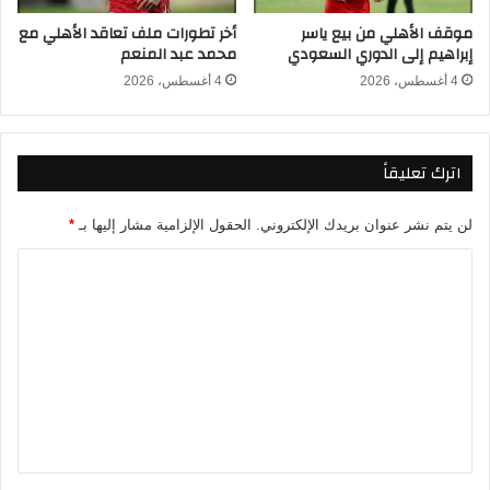
ي
ف
موقف الأهلي من بيع ياسر
أخر تطورات ملف تعاقد الأهلي مع
م
ي
إبراهيم إلى الدوري السعودي
محمد عبد المنعم
ر
ر
ح
ب
4 أغسطس، 2026
4 أغسطس، 2026
ل
ع
ة
ن
ا
ه
اترك تعليقاً
ل
ا
ت
ئ
ت
ي
لن يتم نشر عنوان بريدك الإلكتروني.
الحقول الإلزامية مشار إليها بـ
*
و
د
ي
و
ا
ج
ر
ل
ب
ي
ت
ا
أ
ل
ب
ع
د
ط
ل
و
ا
ر
ل
ي
ي
أ
ق
ا
و