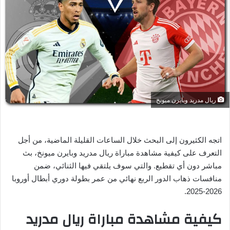
ل
ب
ر
ي
د
ا
إ
ل
ريال مدريد وبايرن ميونخ
ك
ت
ر
و
اتجه الكثيرون إلى البحث خلال الساعات القليلة الماضية، من أجل
ن
التعرف على كيفية مشاهدة مباراة ريال مدريد وبايرن ميونخ، بث
ي
مباشر دون أي تقطيع. والتي سوف يلتقي فيها الثنائي، ضمن
ا
منافسات ذهاب الدور الربع نهائي من عمر بطولة دوري أبطال أوروبا
2026-2025.
كيفية مشاهدة مباراة ريال مدريد