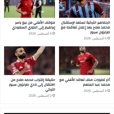
ك
ل
أ
ي
س
ب
ا
ث
الجماهير التركية تستعد لإستقبال
موقف الأهلي من بيع ياسر
ل
محمد صلاح بعد إعلان تعاقده مع
إبراهيم إلى الدوري السعودي
م
طرابزون سبور
أ
ب
4 أغسطس، 2026
م
ا
5 أغسطس، 2026
م
ش
ا
ر
ل
ف
إ
ي
ف
ك
ر
أ
ي
س
أخر تطورات ملف تعاقد الأهلي مع
حقيقة إقتراب محمد صلاح من
ق
ا
محمد عبد المنعم
الانتقال إلى نادي طرابزون سبور
ي
ل
التركي
ة
أ
4 أغسطس، 2026
2
2 أغسطس، 2026
م
0
م
2
ا
6
ل