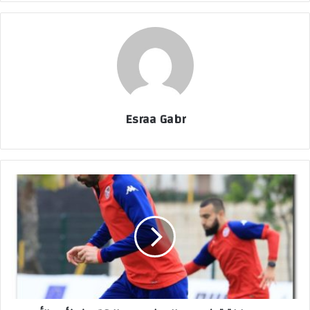
Esraa Gabr
م
و
ع
د
م
ب
ا
ر
ا