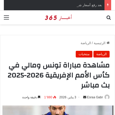
بعد رفع أسعار شرائح الكهرباء … وزارة التموين توجه تحذير لأصحاب المخابز من رفع أسعار الخبز السياحي
بحث عن
الق
الرئيسية
/
الرياضة
الرياضة
منتخبات
مشاهدة مباراة تونس ومالي في
كأس الأمم الإفريقية 2026-2025
بث مباشر
Esraa Gabr
أ
3 يناير، 2026
1٬880
دقيقة واحدة
ر
س