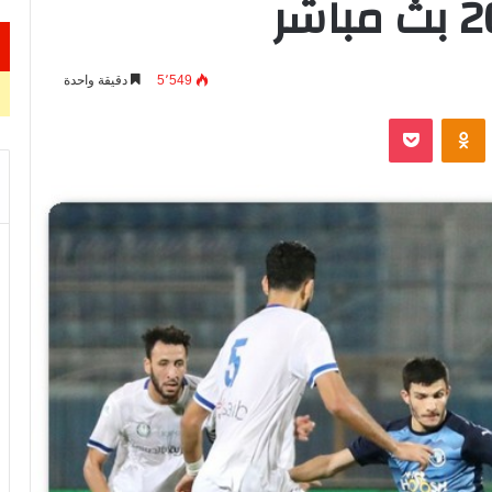
5٬549
دقيقة واحدة
VKontak
Odnoklassniki
‫Pocket