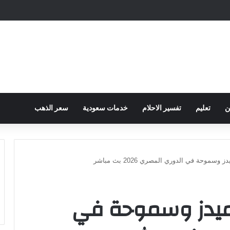
ح الكهرباء … وزارة التموين توجه تحذير لأصحاب المخابز من رفع أسعار الخبز السيا
ن
تعليم
تفسير الاحلام
خدمات سعودية
سعر الذهب
سموحة في الدوري المصري 2026 بث مباشر
اميدز وسموحة في