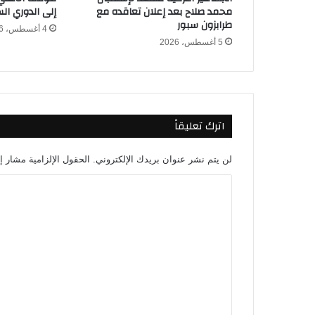
ك
محمد صلاح بعد إعلان تعاقده مع
إلى الدوري ا
ا
طرابزون سبور
4 أغسطس، 2026
ك
5 أغسطس، 2026
ل
ي
و
ب
ا
اترك تعليقاً
ت
ر
ا
لن يتم نشر عنوان بريدك الإلكتروني.
الحقول الإلزامية مشار إل
ف
ي
ا
ا
ل
ل
د
ت
و
ع
ر
ل
ي
ا
ي
ل
ق
م