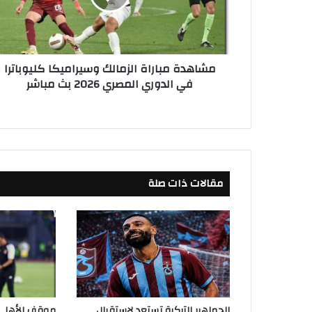
ة
م
ب
ا
مشاهدة مباراة الزمالك وسيراميكا كليوباترا
ر
في الدوري المصري 2026 بث مباشر
ا
ة
ا
ل
ز
م
ا
مقالات ذات صلة
ل
ك
و
س
ي
ر
ا
م
ي
الجماهير التركية تستعد لإستقبال
موقف الأهلي م