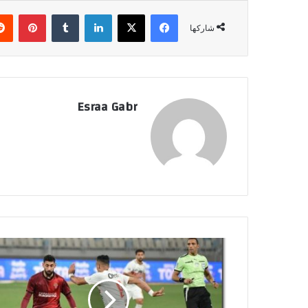
فيسبوك
‫X
لينكدإن
‏Tumblr
بينتيريست
شاركها
Esraa Gabr
م
ش
ا
ه
د