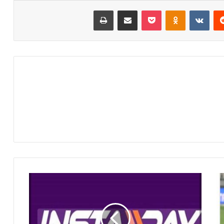
‏Reddit
‏VKontakte
Odnoklassniki
‫Pocket
مشاركة عبر البريد
طباعة
ك
ي
ف
ي
ة