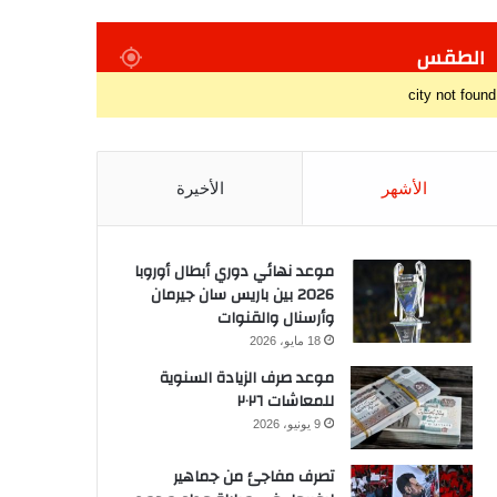
الطقس
city not found
الأشهر
الأخيرة
موعد نهائي دوري أبطال أوروبا
2026 بين باريس سان جيرمان
وأرسنال والقنوات
18 مايو، 2026
موعد صرف الزيادة السنوية
للمعاشات ٢٠٢٦
9 يونيو، 2026
تصرف مفاجئ من جماهير