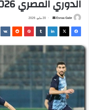
الدوري المصري 2026 بث مباشر
Esraa Gabr
أ
20 مايو، 2026
ر
فيسبوك
‫X
لينكدإن
‏Tumblr
بينتيريست
‏Reddit
‏te
س
ل
ب
ر
ي
د
ا
إ
ل
ك
ت
ر
و
ن