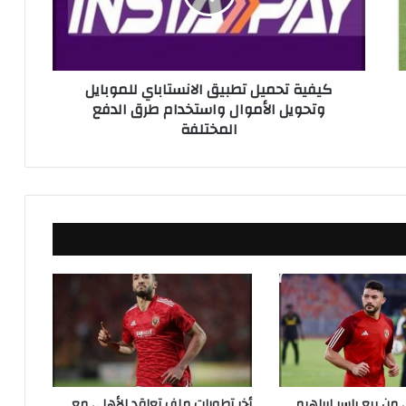
ت
ح
م
ي
كيفية تحميل تطبيق الانستاباي للموبايل
ل
وتحويل الأموال واستخدام طرق الدفع
ت
المختلفة
ط
ب
ي
ق
ا
ل
ا
ن
س
ت
ا
ب
ا
ي
ل
ن بيع ياسر إبراهيم
أخر تطورات ملف تعاقد الأهلي مع