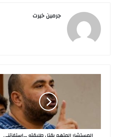
جرمين خيرت
ا
ل
م
س
ت
ش
ا
ر
ا
المستشار المتهم بقتل طليقته ....استفزتني
ل