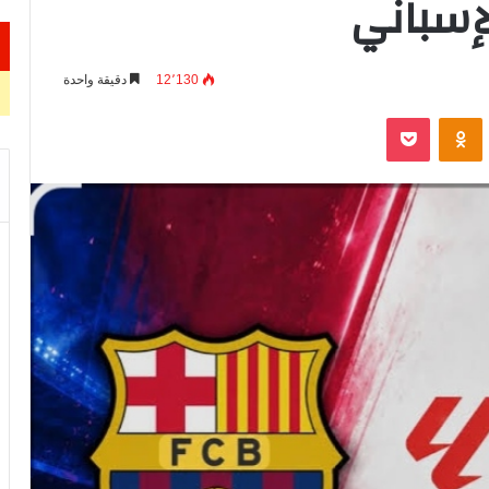
إسباني
12٬130
دقيقة واحدة
VKontak
Odnoklassniki
‫Pocket