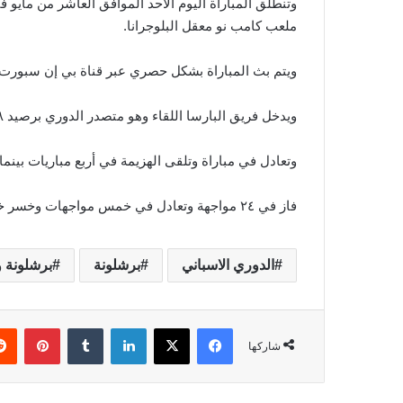
وتنطلق المباراة اليوم الأحد الموافق العاشر من مايو
ملعب كامب نو معقل البلوجرانا.
ويتم بث المباراة بشكل حصري عبر قناة بي إن سبورت ا
ويدخل فريق البارسا اللقاء وهو متصدر الدوري برصيد ٨٨ نقطة جمعهم من ٣٤ مباراة محققاً الفوز في ٢٩ مباراة.
وتعادل في مباراة وتلقى الهزيمة في أربع مباريات بينما يحت
فاز في ٢٤ مواجهة وتعادل في خمس مواجهات وخسر خمسة.
الدوري الاسباني
برشلونة
برشلونة و
فيسبوك
‫X
لينكدإن
‏Tumblr
بينتيريست
شاركها