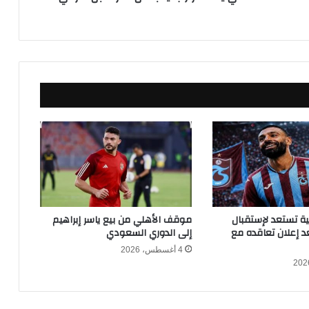
ق
ر
ا
ر
ج
د
ي
د
ب
ش
أ
ن
أ
ش
ر
كية تستعد لإستقبال
موقف الأهلي من بيع ياسر إبراهيم
ف
 إعلان تعاقده مع
إلى الدوري السعودي
ب
4 أغسطس، 2026
ن
ش
ر
ق