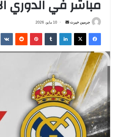
مباشر في الدوري ال
جرمين خيرت
أ
10 مايو، 2026
ر
فيسبوك
‫X
لينكدإن
‏Tumblr
بينتيريست
‏Reddit
‏te
س
ل
ب
ر
ي
د
ا
إ
ل
ك
ت
ر
و
ن