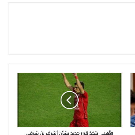
ا
ل
أ
ه
ل
ي
ي
ت
خ
الأهلي يتخذ قرار جديد بشأن أشرف بن شرقي
ذ