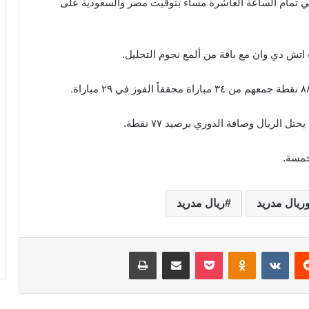
 في تمام الساعة العاشرة مساءً بتوقيت مصر والسعودية على
تش دي وان مع باقة من ألمع نجوم التحليل.
ل الريال وصافة الدوري برصيد ٧٧ نقطة.
ريال مدريد
ريال مدريد
‏Reddit
‏VKontakte
Odnoklassniki
‫Pocket
مشاركة عبر البريد
طباعة