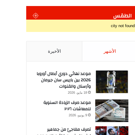
الطقس
city not found
الأشهر
الأخيرة
موعد نهائي دوري أبطال أوروبا
2026 بين باريس سان جيرمان
وأرسنال والقنوات
18 مايو، 2026
موعد صرف الزيادة السنوية
للمعاشات ٢٠٢٦
9 يونيو، 2026
تصرف مفاجئ من جماهير