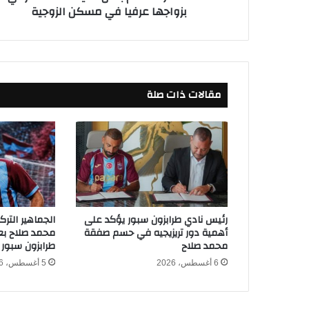
بزواجها عرفيا في مسكن الزوجية
م
ت
ه
م
ب
ق
مقالات ذات صلة
ت
ل
ط
ل
ي
ق
ت
ه
.
رئيس نادي طرابزون سبور يؤكد على
الجماهير التر
.
أهمية دور تريزيجيه في حسم صفقة
محمد صلاح بعد
.
محمد صلاح
طرابزون سبور
.
6 أغسطس، 2026
5 أغسطس، 2026
ا
س
ت