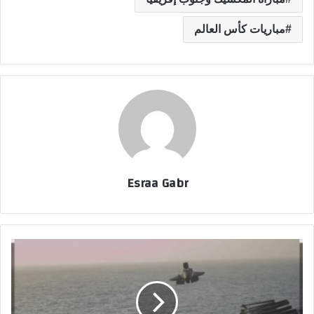
مباريات كأس العالم
Esraa Gabr
ا
ل
ج
ي
ش