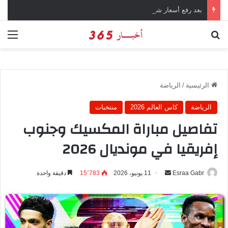
بعد رفع أسعار شرائح الكهرباء … وزارة التموين توجه تحذير لأصحاب المخابز من رفع أسعار الخبز السياحي
بحث عن
الق
الرئيسية
/
الرياضة
الرياضة
كاس العالم 2026
منتخبات
تفاصيل مباراة المكسيك وجنوب
إفريقيا في مونديال 2026
Esraa Gabr
أ
11 يونيو، 2026
15٬783
دقيقة واحدة
ر
س
ل
ب