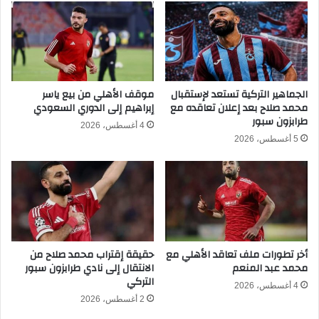
ي
ا
د
ل
ة
ن
ض
ا
د
ق
إ
ل
ي
الجماهير التركية تستعد لإستقبال
موقف الأهلي من بيع ياسر
ة
محمد صلاح بعد إعلان تعاقده مع
إبراهيم إلى الدوري السعودي
ر
ل
طرابزون سبور
ا
ـ
4 أغسطس، 2026
ن
ح
5 أغسطس، 2026
ف
ل
ا
ف
ت
ت
ا
أخر تطورات ملف تعاقد الأهلي مع
حقيقة إقتراب محمد صلاح من
ح
محمد عبد المنعم
الانتقال إلى نادي طرابزون سبور
ك
التركي
أ
4 أغسطس، 2026
2 أغسطس، 2026
س
ا