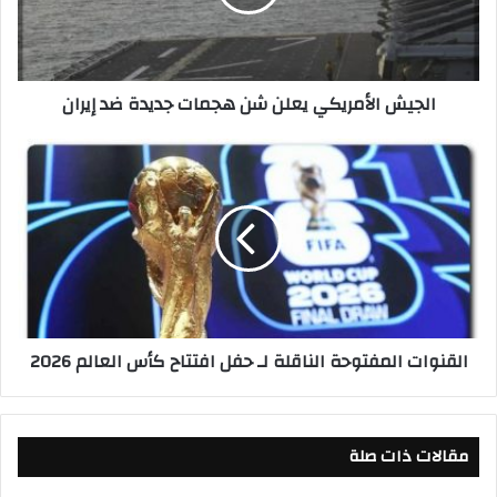
ا
ل
أ
م
الجيش الأمريكي يعلن شن هجمات جديدة ضد إيران
ر
ي
ك
ا
ي
ل
ي
ق
ع
ن
ل
و
ن
ا
ش
ت
ن
ا
ه
ل
القنوات المفتوحة الناقلة لـ حفل افتتاح كأس العالم 2026
ج
م
م
ف
ا
ت
ت
و
مقالات ذات صلة
ج
ح
د
ة