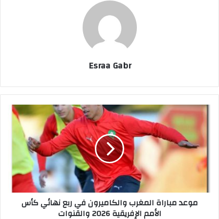
Esraa Gabr
م
و
ع
د
م
ب
ا
ر
ا
موعد مباراة المغرب والكاميرون في ربع نهائي كأس
ة
الأمم الإفريقية 2026 والقنوات
ا