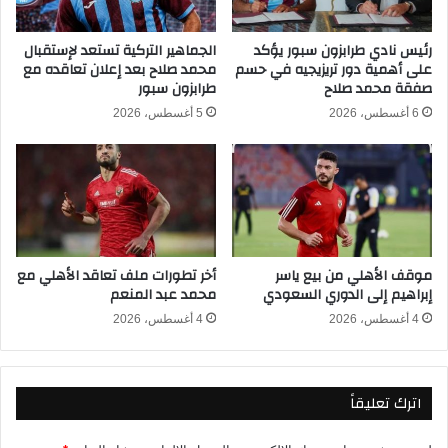
ه
ن
ا
غ
ئ
ا
رئيس نادي طرابزون سبور يؤكد
الجماهير التركية تستعد لإستقبال
ي
على أهمية دور تريزيجيه في حسم
محمد صلاح بعد إعلان تعاقده مع
ل
صفقة محمد صلاح
طرابزون سبور
ك
ب
أ
ث
6 أغسطس، 2026
5 أغسطس، 2026
س
م
ا
ب
ل
ا
أ
ش
م
ر
م
ف
ا
ي
موقف الأهلي من بيع ياسر
أخر تطورات ملف تعاقد الأهلي مع
ل
ك
إبراهيم إلى الدوري السعودي
محمد عبد المنعم
إ
أ
ف
س
4 أغسطس، 2026
4 أغسطس، 2026
ر
ا
ي
ل
ق
أ
اترك تعليقاً
ي
م
ة
م
2
ا