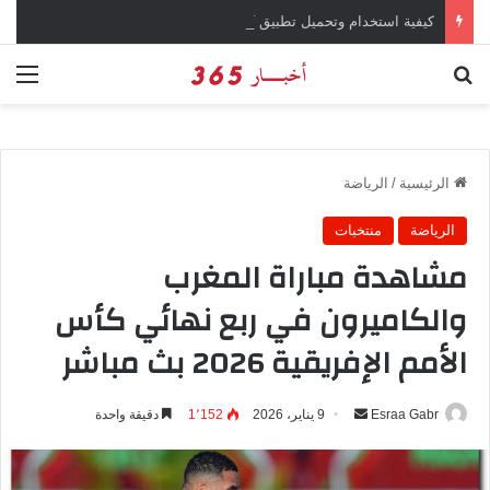
كيفية استخدام وتحميل تطبيق chatGPT وإجراء المحادثات المباشرة والمراسلات الفورية
بحث عن
الق
الرئيسية
/
الرياضة
الرياضة
منتخبات
مشاهدة مباراة المغرب
والكاميرون في ربع نهائي كأس
الأمم الإفريقية 2026 بث مباشر
Esraa Gabr
أ
9 يناير، 2026
1٬152
دقيقة واحدة
ر
س