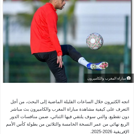
ل
ب
ر
ي
د
ا
إ
ل
ك
ت
ر
مباراة المغرب والكاميرون
و
ن
ي
اتجه الكثيرون خلال الساعات القليلة الماضية إلى البحث، من أجل
ا
التعرف على كيفية مشاهدة مباراة المغرب والكاميرون بث مباشر
دون تقطيع. والتي سوف يلتقي فيها الثنائي، ضمن منافسات الدور
الربع نهائي من عمر النسخة الخامسة والثلاثين من بطولة كأس الأمم
الإفريقية 2026-2025.