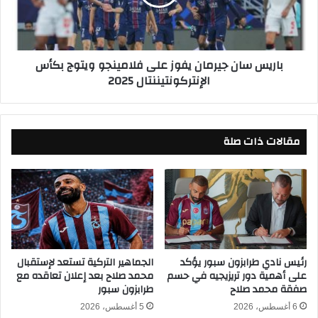
د
س
ر
ا
م
ن
ض
ج
باريس سان جيرمان يفوز على فلامينجو ويتوج بكأس
ا
ي
الإنتركونتيننتال 2025
ن
ر
ل
م
و
ا
ق
ن
مقالات ذات صلة
ف
ي
ح
ف
ب
و
س
ز
ه
ع
س
ل
ن
ى
ت
ف
ي
ل
رئيس نادي طرابزون سبور يؤكد
الجماهير التركية تستعد لإستقبال
على أهمية دور تريزيجيه في حسم
محمد صلاح بعد إعلان تعاقده مع
ن
ا
صفقة محمد صلاح
طرابزون سبور
م
ي
6 أغسطس، 2026
5 أغسطس، 2026
ن