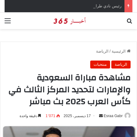
رئيس نادي طرابزون سبور يؤكد على أهمية دور تريزيجيه في حسم صفقة محمد صلاح
بحث عن
الق
الرئيسية
/
الرياضة
الرياضة
منتخبات
مشاهدة مباراة السعودية
والإمارات لتحديد المركز الثالث في
كأس العرب 2025 بث مباشر
Esraa Gabr
أ
17 ديسمبر، 2025
1٬071
دقيقة واحدة
ر
س