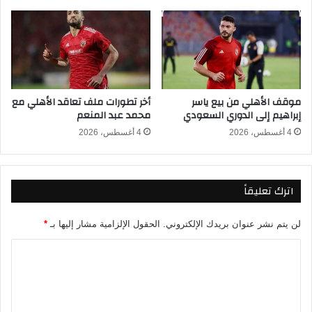
ج
و
و
ي
ت
و
موقف الأهلي من بيع ياسر
أخر تطورات ملف تعاقد الأهلي مع
ج
إبراهيم إلى الدوري السعودي
محمد عبد المنعم
ب
ك
4 أغسطس، 2026
4 أغسطس، 2026
أ
س
ا
اترك تعليقاً
ل
إ
ن
لن يتم نشر عنوان بريدك الإلكتروني.
الحقول الإلزامية مشار إليها بـ
*
ت
ر
ا
ك
ل
و
ت
ن
ت
ع