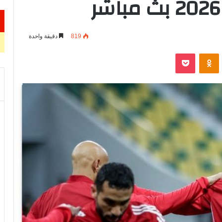
819
دقيقة واحدة
VKontak
Odnoklassniki
‫Pocket