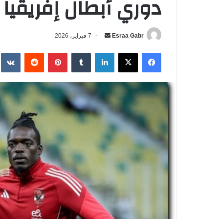
دوري أبطال إفريقيا 2026 بث مباشر
Esraa Gabr
أ
7 فبراير، 2026
ر
فيسبوك
‫X
لينكدإن
‏Tumblr
بينتيريست
‏Reddit
‏te
س
ل
ب
ر
ي
د
ا
إ
ل
ك
ت
ر
و
ن