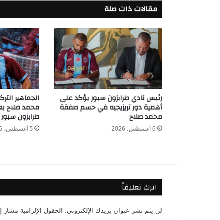
ه
مقالات ذات صلة
ل
ي
و
ش
ب
ي
ب
ة
ا
رئيس نادي طرابزون سبور يؤكد على
الجماهير التر
ل
أهمية دور تريزيجيه في حسم صفقة
محمد صلاح بعد
ق
محمد صلاح
طرابزون سبور
ب
6 أغسطس، 2026
5 أغسطس، 2026
ا
ئ
ل
ب
ث
اترك تعليقاً
م
ب
ا
لن يتم نشر عنوان بريدك الإلكتروني.
الحقول الإلزامية مشار إل
ش