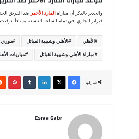
موعد مباراة المارد الأحمر ضد الفري
والجدير بالذكر أن مباراة
المارد الأحمر
فبراير الجاري. في تمام الساعة التاسعة مساءاً بتوقيت 
الأهلي
الأهلي وشبيبة القبائل
دوري أ
مباراة الأهلي وشبيبة القبائل
مباريات الأهل
فيسبوك
‫X
لينكدإن
‏Tumblr
بينتيريست
شاركها
Esraa Gabr