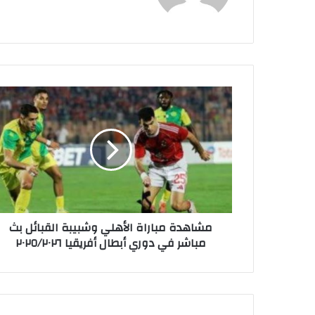
م
ش
ا
ه
د
ة
م
ب
ا
مشاهدة مباراة الأهلي وشبيبة القبائل بث
ر
مباشر في دوري أبطال أفريقيا ٢٠٢٥/٢٠٢٦
ا
ة
ا
ل
أ