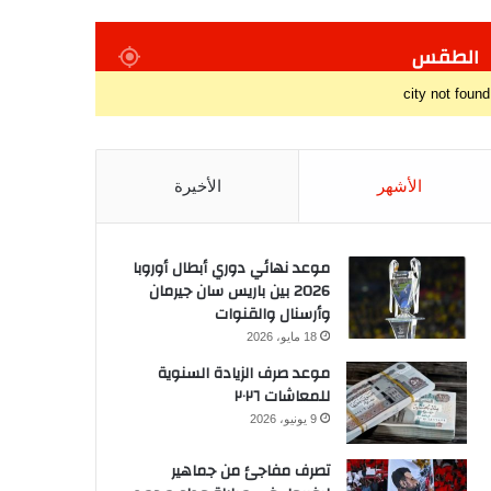
الطقس
city not found
الأشهر
الأخيرة
موعد نهائي دوري أبطال أوروبا
2026 بين باريس سان جيرمان
وأرسنال والقنوات
18 مايو، 2026
موعد صرف الزيادة السنوية
للمعاشات ٢٠٢٦
9 يونيو، 2026
تصرف مفاجئ من جماهير