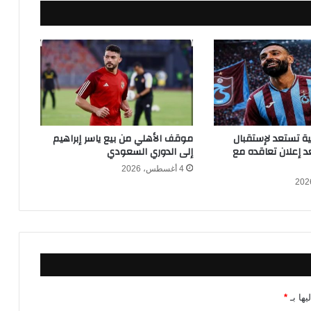
ي
اً
أ
م
ا
م
ش
ب
ي
ب
كية تستعد لإستقبال
موقف الأهلي من بيع ياسر إبراهيم
ة
 إعلان تعاقده مع
إلى الدوري السعودي
ا
4 أغسطس، 2026
ل
ق
ب
ا
ئ
ل
ف
ي
د
يها بـ
*
و