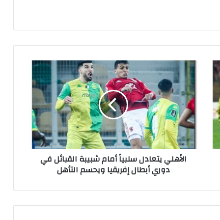
ا
ل
أ
ه
ل
ي
ي
ت
ع
الأهلي يتعادل سلبياً أمام شبيبة القبائل في
ا
دوري أبطال إفريقيا ويحسم التأهل
د
ل
س
ل
ب