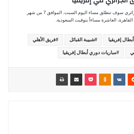
ق الجزائري في إفريقيا
ضد الفريق الجزائري سوف تنطلق مساء اليوم السبت. الموافق 7 من شهر
القاهرة، العاشرة مساءاً بتوقيت السعودية.
بطال إفريقيا
شبيبة القبائل
فريق الأهلي
ي
مباريات دوري أبطال إفريقيا
‏Reddit
‏VKontakte
Odnoklassniki
‫Pocket
مشاركة عبر البريد
طباعة