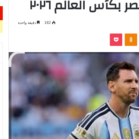
بكأس العالم ٢٠٢٦
182
دقيقة واحدة
VKontak
Odnoklassniki
‫Pocket