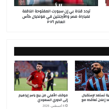
ة
ب
تردد قناة بي إن سبورت المفتوحة الناقلة
ي
لمباراة مصر والأرجنتين في مونديال كأس
إ
العالم ٢٠٢٦
ن
س
ب
و
ر
ت
ا
ل
م
ف
ت
و
ح
ة
ا
كية تستعد لإستقبال
موقف الأهلي من بيع ياسر إبراهيم
ل
 إعلان تعاقده مع
إلى الدوري السعودي
ن
4 أغسطس، 2026
ا