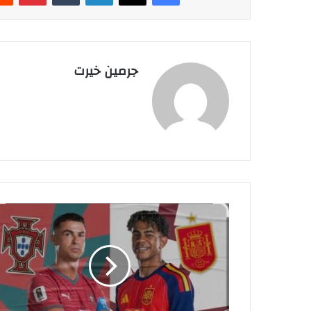
جرمين خيرت
ق
ن
ا
ة
م
ج
ا