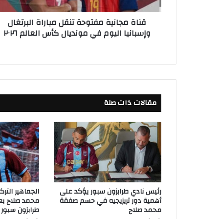
ن
ي
قناة مجانية مفتوحة تنقل مباراة البرتغال
ة
وإسبانيا اليوم في مونديال كأس العالم ٢٠٢٦
م
ف
ت
و
ح
ة
ت
مقالات ذات صلة
ن
ق
ل
م
ب
ا
ر
ا
ة
رئيس نادي طرابزون سبور يؤكد على
الجماهير التر
ا
أهمية دور تريزيجيه في حسم صفقة
محمد صلاح بعد
ل
محمد صلاح
طرابزون سبور
ب