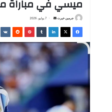
ميسي في مباراة مصر 
جرمين خيرت
أ
7 يوليو، 2026
ر
فيسبوك
‫X
لينكدإن
‏Tumblr
بينتيريست
‏Reddit
‏te
س
ل
ب
ر
ي
د
ا
إ
ل
ك
ت
ر
و
ن