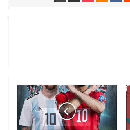
ت
ر
د
د
ق
ن
ا