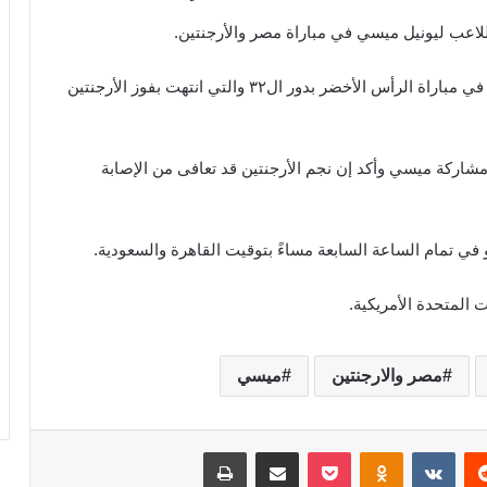
للاعب ليونيل ميسي في مباراة مصر والأرجنتين.
وذلك بعد إصابته بتجمع دموي في الوجه خلال مشاركته في مباراة الرأس الأخضر بدور ال٣٢ والتي انتهت بفوز الأرجنتين
مشاركة ميسي وأكد إن نجم الأرجنتين قد تعافى من الإصابة
 في تمام الساعة السابعة مساءً بتوقيت القاهرة والسعودية.
ت المتحدة الأمريكية.
مصر والارجنتين
ميسي
‏Reddit
‏VKontakte
Odnoklassniki
‫Pocket
مشاركة عبر البريد
طباعة