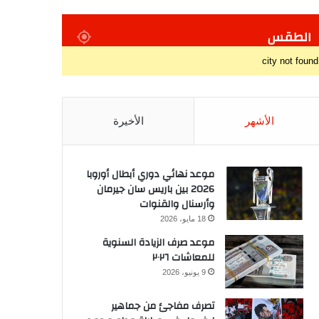
الطقس
city not found
الأشهر
الأخيرة
موعد نهائي دوري أبطال أوروبا
2026 بين باريس سان جيرمان
وأرسنال والقنوات
18 مايو، 2026
موعد صرف الزيادة السنوية
للمعاشات ٢٠٢٦
9 يونيو، 2026
تصرف مفاجئ من جماهير