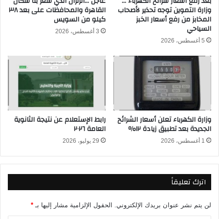
بعد رفع أسعار شرائح الكهرباء …
عاجل …الزلزال الذي شعر به سكان
ن
وزارة التموين توجه تحذير لأصحاب
القاهرة والمحافظات على بعد ٣٨
ا
المخابز من رفع أسعار الخبز
كيلو من السويس
ز
ل
السياحي
ل
م
3 أغسطس، 2026
أ
ت
5 أغسطس، 2026
ش
ه
ه
م
ى
ب
م
ت
ن
ر
ا
و
ل
ي
وزارة الكهرباء تعلن أسعار الشرائح
رابط الإستعلام عن نتيجة الثانوية
ح
ج
الجديدة بعد تطبيق زيادة ١٢٪
العامة ٢٠٢٦
ا
ا
ت
1 أغسطس، 2026
29 يوليو، 2026
ل
ي
ع
ب
ا
اترك تعليقاً
ر
ا
ت
لن يتم نشر عنوان بريدك الإلكتروني.
الحقول الإلزامية مشار إليها بـ
*
ا