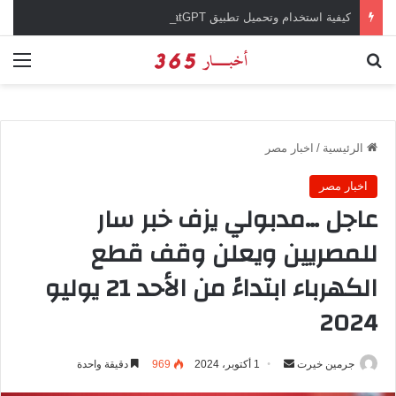
كيفية استخدام وتحميل تطبيق chatGPT وإجراء المحادثات المباشرة والمراسلات الفورية
بحث عن
الق
الرئيسية
/
اخبار مصر
اخبار مصر
عاجل …مدبولي يزف خبر سار
للمصريين ويعلن وقف قطع
الكهرباء ابتداءً من الأحد 21 يوليو
2024
جرمين خيرت
أ
1 أكتوبر، 2024
969
دقيقة واحدة
ر