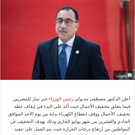
س
ل
ب
ر
ي
د
ا
إ
ل
ك
مدبولي
ت
ر
و
ن
أعلن الدكتور مصطفى مدبولي
رئيس الوزراء
خبر سار للمصريين
ي
فيما يتعلق بتخفيف الأحمال حيث أكد على البدء في إيقاف خطة
ا
تخفيف الأحمال ووقف انقطاع الكهرباء بداية من يوم الأحد الموافق
الحادي والعشرين من شهر يوليو الجاري وذلك بهدف التخفيف عن
المواطنين من ارتفاع درجات الحرارة حيث يتم العمل على تنفيذ