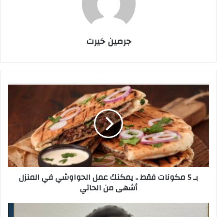
جرمين خيرت
ب
ـ
5
م
ك
و
ن
ا
ت
بـ 5 مكونات فقط .. يمكنك عمل الحواوشي في المنزل
ف
أشهى من الحاتي
ق
ط
.
ا