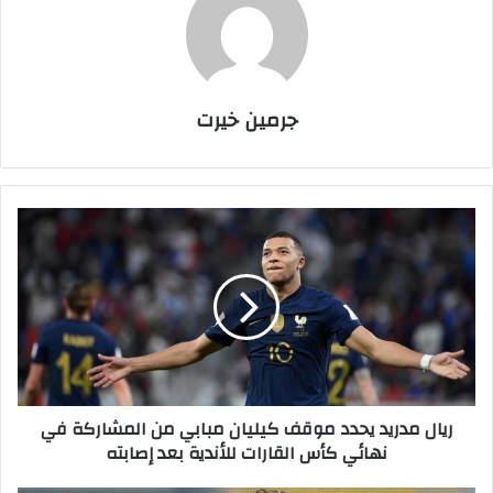
جرمين خيرت
ر
ي
ا
ل
م
د
ر
ي
د
ريال مدريد يحدد موقف كيليان مبابي من المشاركة في
ي
نهائي كأس القارات للأندية بعد إصابته
ح
د