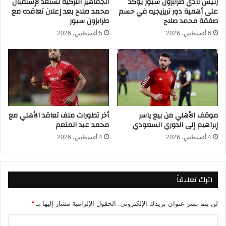
رئيس نادي طرابزون سبور يؤكد
الجماهير التركية تستعد لإستقبال
على أهمية دور تريزيجيه في حسم
محمد صلاح بعد إعلان تعاقده مع
ا
ل
صفقة محمد صلاح
طرابزون سبور
ر
ك
ك
أ
6 أغسطس، 2026
5 أغسطس، 2026
ة
س
ف
ا
ي
ل
ن
ع
ه
ا
ا
ل
ئ
م
موقف الأهلي من بيع ياسر
أخر تطورات ملف تعاقد الأهلي مع
ي
ل
إبراهيم إلى الدوري السعودي
محمد عبد المنعم
ك
ل
أ
أ
4 أغسطس، 2026
4 أغسطس، 2026
س
ن
ا
د
ل
ي
اترك تعليقاً
ق
ة
ا
ر
لن يتم نشر عنوان بريدك الإلكتروني.
الحقول الإلزامية مشار إليها بـ
*
ا
ت
ا