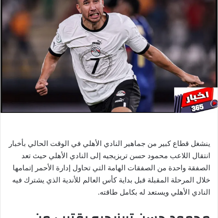
ل
ب
ر
ي
د
ا
إ
ل
ك
ت
ر
و
ن
ينشغل قطاع كبير من جماهير النادي الأهلي في الوقت الحالي بأخبار
ي
انتقال اللاعب محمود حسن تريزيجيه إلى النادي الأهلي حيث تعد
ا
الصفقة واحدة من الصفقات الهامة التي تحاول إدارة الأحمر إتمامها
خلال المرحلة المقبلة قبل بداية كأس العالم للأندية الذي يشترك فيه
النادي الأهلي ويستعد له بكامل طاقته.