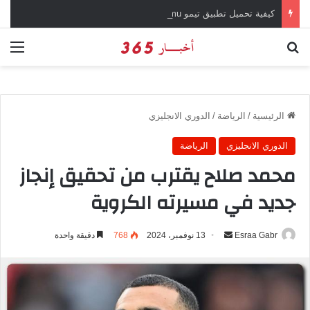
كيفية تحميل تطبيق تيمو temu للتسوق الإلكتروني عبر الإنترنت
بحث عن
الق
الرئيسية
/
الرياضة
/
الدوري الانجليزي
الدوري الانجليزي
الرياضة
محمد صلاح يقترب من تحقيق إنجاز
جديد في مسيرته الكروية
Esraa Gabr
أ
13 نوفمبر، 2024
768
دقيقة واحدة
ر
س
ل
ب