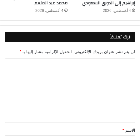
إبراهيم إلى الدوري السعودي
محمد عبد المنعم
د
ي
4 أغسطس، 2026
4 أغسطس، 2026
ف
ي
ا
اترك تعليقاً
ل
ت
ص
لن يتم نشر عنوان بريدك الإلكتروني.
الحقول الإلزامية مشار إليها بـ
*
ف
ي
ا
ا
ل
ت
ت
ا
ل
ع
م
ل
ؤ
ه
ي
ل
ق
ة
ل
*
الاسم
*
ك