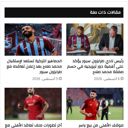
ث
ن
مقالات ذات صلة
ة
ت
ل
خ
ا
ب
ع
م
ب
ص
ي
ر
ن
م
ف
ن
ي
م
رئيس نادي طرابزون سبور يؤكد
الجماهير التركية تستعد لإستقبال
على أهمية دور تريزيجيه في حسم
محمد صلاح بعد إعلان تعاقده مع
ي
ب
صفقة محمد صلاح
طرابزون سبور
ن
ا
ا
ر
6 أغسطس، 2026
5 أغسطس، 2026
ي
ا
ر
ة
ك
ا
ب
ف
ي
موقف الأهلي من بيع ياسر
أخر تطورات ملف تعاقد الأهلي مع
ر