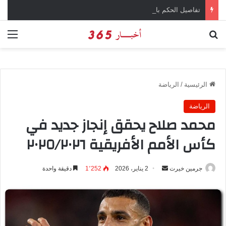
تفاصيل الحكم بالإعدام على سارة خليفة في قضية المخدرات الكبرى
بحث عن
الق
الرئيسية
/
الرياضة
الرياضة
محمد صلاح يحقق إنجاز جديد في
كأس الأمم الأفريقية ٢٠٢٥/٢٠٢٦
جرمين خيرت
أ
2 يناير، 2026
1٬252
دقيقة واحدة
ر
س
ل
ب