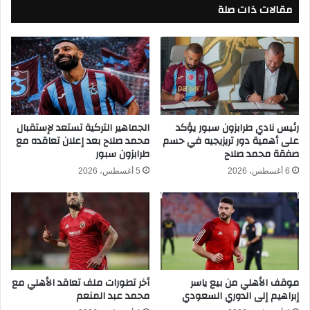
ل
مقالات ذات صلة
س
أ
ن
م
غ
م
ا
ا
ل
ل
و
أ
ا
ف
ل
ر
س
رئيس نادي طرابزون سبور يؤكد
الجماهير التركية تستعد لإستقبال
ي
على أهمية دور تريزيجيه في حسم
محمد صلاح بعد إعلان تعاقده مع
و
صفقة محمد صلاح
طرابزون سبور
ق
د
ي
ا
6 أغسطس، 2026
5 أغسطس، 2026
ة
ن
٢
ب
٠
ث
٢
م
٥
ب
/
ا
٢
ش
موقف الأهلي من بيع ياسر
أخر تطورات ملف تعاقد الأهلي مع
٠
ر
إبراهيم إلى الدوري السعودي
محمد عبد المنعم
٢
ف