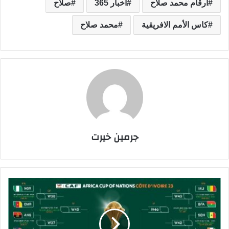
أرقام محمد صلاح
اخبار 365
صلاح
كاس الأمم الافريقية
محمد صلاح
جرمين خيرت
م
و
ا
ع
ي