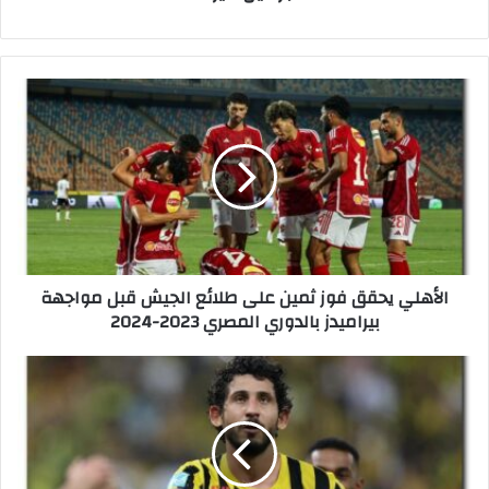
ا
ل
أ
ه
ل
ي
ي
ح
ق
الأهلي يحقق فوز ثمين على طلائع الجيش قبل مواجهة
ق
بيراميدز بالدوري المصري 2023-2024
ف
و
ز
أ
ث
خ
م
ب
ي
ا
ن
ر
ع
3