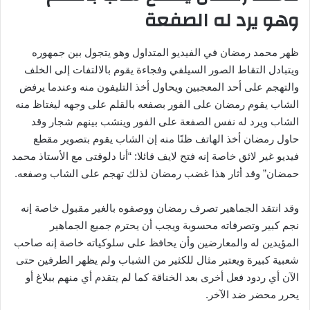
وهو يرد له الصفعة
ظهر محمد رمضان في الفيديو المتداول وهو يتجول بين جمهوره
ويتبادل التقاط الصور السيلفي وفجاءة يقوم بالالتفات إلى الخلف
والتهجم على أحد المعجبين ويحاول أخذ التليفون منه وعندما يرفض
الشاب يقوم رمضان على الفور بصفعه بالقلم على وجهه ليغتاظ منه
الشاب ويرد له نفس الصفعة على الفور وينشب بينهم شجار وقد
حاول رمضان أخذ الهاتف ظنًا منه إن الشاب يقوم بتصوير مقطع
فيديو غير لائق خاصة إنه فتح لايف قائلا: “أنا دلوقتى مع الأستاذ محمد
حمضان” وقد أثار هذا غضب رمضان لذلك تهجم على الشاب وصفعه.
وقد انتقد الجماهير تصرف رمضان ووصفوه بالغير مقبول خاصة إنه
نجم كبير وتصرفاته محسوبة ويجب أن يحترم جميع الجماهير
المؤيدين له والمعارضين وأن يحافظ على سلوكياته خاصة إنه صاحب
شعبية كبيرة ويعتبر مثال للكثير من الشباب ولم يظهر الطرفين حتى
الآن أي ردود فعل أخرى بعد الخناقة كما لم يتقدم أي منهم ببلاغ أو
يحرر محضر ضد الآخر.