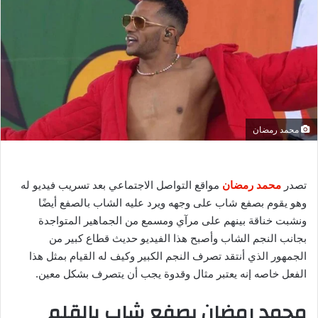
ل
ب
ر
ي
د
ا
إ
ل
محمد رمضان
ك
ت
ر
تصدر
محمد رمضان
مواقع التواصل الاجتماعي بعد تسريب فيديو له
و
وهو يقوم بصفع شاب على وجهه ويرد عليه الشاب بالصفع أيضًا
ن
ونشبت خناقة بينهم على مرآي ومسمع من الجماهير المتواجدة
ي
بجانب النجم الشاب وأصبح هذا الفيديو حديث قطاع كبير من
ا
الجمهور الذي أنتقد تصرف النجم الكبير وكيف له القيام بمثل هذا
الفعل خاصه إنه يعتبر مثال وقدوة يجب أن يتصرف بشكل معين.
محمد رمضان يصفع شاب بالقلم