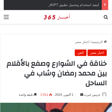
كيفية استخدام وتحميل تطبيق chatGPT وإجراء المحادثات المباشرة والمراسلات الفورية
بحث عن
الق
الرئيسية
/
اخبار مصر
اخبار مصر
الفن
خناقة في الشوارع وصفع بالأقلام
بين محمد رمضان وشاب في
الساحل
جرمين خيرت
أ
1 أكتوبر، 2024
1٬011
دقيقة واحدة
ر
س