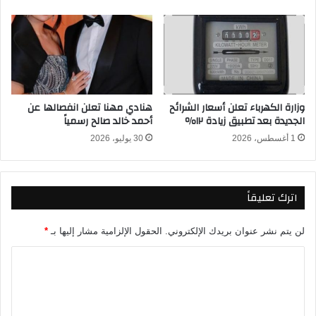
ب
أ
ي
ح
ر
م
ا
د
م
ح
ي
ج
د
ا
وزارة الكهرباء تعلن أسعار الشرائح
هنادي مهنا تعلن انفصالها عن
ز
ز
الجديدة بعد تطبيق زيادة ١٢٪
أحمد خالد صالح رسمياً
ب
ي
ا
1 أغسطس، 2026
30 يوليو، 2026
إ
ل
ل
د
ى
و
ص
اترك تعليقاً
ر
ف
ي
و
ا
ف
لن يتم نشر عنوان بريدك الإلكتروني.
الحقول الإلزامية مشار إليها بـ
*
ل
ن
م
ا
ي
ص
و
ل
ر
م
ت
ي
ا
2