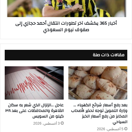
ل
6
ى
5
ط
ي
أخبار 365 يكشف آخر تطورات انتقال أحمد حجازي إلى
ل
ك
صفوف نيوم السعودي
ا
ش
ئ
ف
ع
آ
ا
خ
ل
مقالات ذات صلة
ر
ج
ت
ي
ط
ش
و
ق
ر
ب
ا
ل
ت
م
ا
و
ن
بعد رفع أسعار شرائح الكهرباء …
عاجل …الزلزال الذي شعر به سكان
ا
وزارة التموين توجه تحذير لأصحاب
القاهرة والمحافظات على بعد ٣٨
ت
المخابز من رفع أسعار الخبز
كيلو من السويس
ج
ق
السياحي
ه
ا
3 أغسطس، 2026
ة
ل
5 أغسطس، 2026