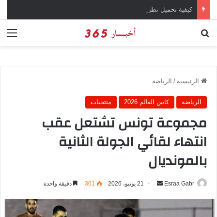
كيفية تحميل تطبيق تيمو temu للتسوق الإلكتروني عبر الإنترنت
بحث عن
الق
الرئيسية
/
الرياضة
الرياضة
كاس العالم 2026
منتخبات
مجموعة تونس تشتعل عقب
انتهاء لقائي الجولة الثانية
بالمونديال
Esraa Gabr
أ
21 يونيو، 2026
361
دقيقة واحدة
ر
س