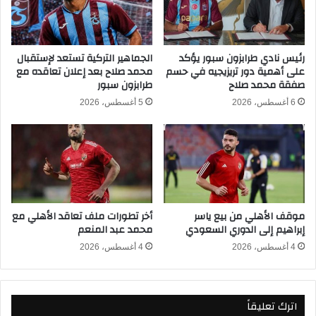
ر
و
و
ر
ن
ا
ي
ل
رئيس نادي طرابزون سبور يؤكد
الجماهير التركية تستعد لإستقبال
و
على أهمية دور تريزيجيه في حسم
محمد صلاح بعد إعلان تعاقده مع
ـ
صفقة محمد صلاح
طرابزون سبور
ز
3
ي
2
6 أغسطس، 2026
5 أغسطس، 2026
ل
ب
ن
ا
د
ل
ا
م
ف
و
ي
ن
ك
د
موقف الأهلي من بيع ياسر
أخر تطورات ملف تعاقد الأهلي مع
أ
ي
إبراهيم إلى الدوري السعودي
محمد عبد المنعم
س
ا
ا
ل
4 أغسطس، 2026
4 أغسطس، 2026
ل
ب
ع
ع
ا
د
اترك تعليقاً
ل
ا