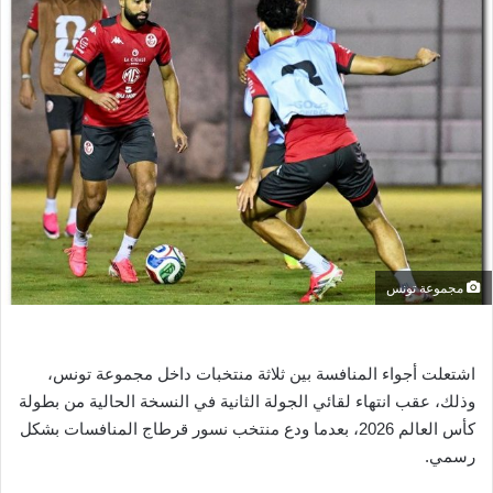
ل
ب
ر
ي
د
ا
إ
ل
ك
ت
ر
مجموعة تونس
و
ن
ي
اشتعلت أجواء المنافسة بين ثلاثة منتخبات داخل مجموعة تونس،
ا
وذلك، عقب انتهاء لقائي الجولة الثانية في النسخة الحالية من بطولة
كأس العالم 2026، بعدما ودع منتخب نسور قرطاج المنافسات بشكل
رسمي.