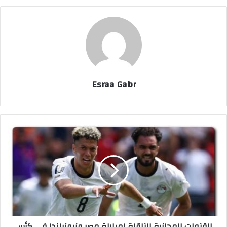
Esraa Gabr
ا
ل
ق
ن
و
ا
ت
ا
ل
القنوات المجانية الناقلة لمباراة مصر ونيوزيلندا في كأس
م