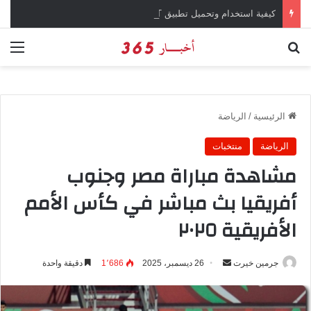
كيفية استخدام وتحميل تطبيق chatGPT وإجراء المحادثات المباشرة والمراسلات الفورية
بحث عن
الق
الرئيسية
/
الرياضة
الرياضة
منتخبات
مشاهدة مباراة مصر وجنوب
أفريقيا بث مباشر في كأس الأمم
الأفريقية ٢٠٢٥
جرمين خيرت
أ
26 ديسمبر، 2025
1٬686
دقيقة واحدة
ر
س