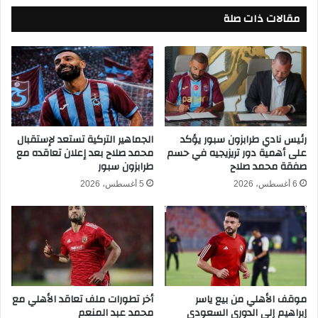
ل
ا
مقالات ذات صلة
م
ف
غ
ي
ر
ا
ب
ل
و
ك
م
ا
ا
ن
ل
2
ي
رئيس نادي طرابزون سبور يؤكد
الجماهير التركية تستعد لإستقبال
0
على أهمية دور تريزيجيه في حسم
محمد صلاح بعد إعلان تعاقده مع
ب
صفقة محمد صلاح
طرابزون سبور
2
ث
6
م
6 أغسطس، 2026
5 أغسطس، 2026
-
ب
2
ا
0
ش
2
ر
5
ف
ب
ي
ث
ك
موقف الأهلي من بيع ياسر
أخر تطورات ملف تعاقد الأهلي مع
م
أ
إبراهيم إلى الدوري السعودي
محمد عبد المنعم
ب
س