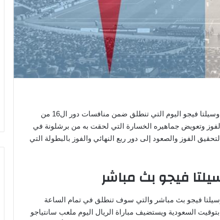
ينتظر عشاق الميرينجي حول العالم مباراة ريال مدريد وسيلتا فيجو اليوم التي تنطلق ضمن منافسات دور ال16 من
الفوز وتعويض جماهيره الخسارة التي لحقت به من برشلونة في
تحقيق الفوز والصعود إلى دور ربع النهائي والفوز بالبطولة التي
سيلتا فيجو بث مباشر
يد وسيلتا فيجو بث مباشر والتي سوف تنطلق في تمام الساعة
وقيت السعودية ويستضيف مباراة الريال اليوم ملعب سانتياجو