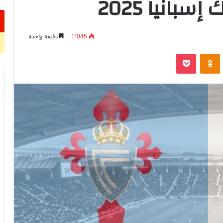
انيا 2025
1٬045
دقيقة واحدة
VKontak
Odnoklassniki
‫Pocket