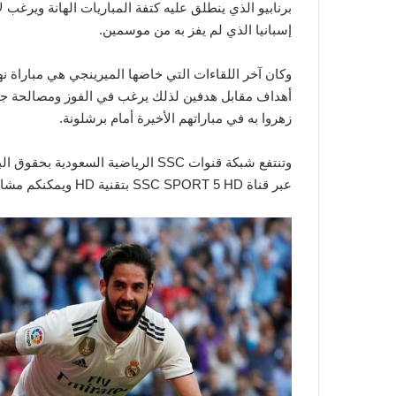
برنابيو الذي ينطلق عليه كتفة المباريات الهانة ويرغ
إسبانيا الذي لم يفز به من موسمين.
وكان آخر اللقاءات التي خاضها الميرينجي هي مباراة ن
أهداف مقابل هدفين لذلك يرغب في الفوز ومصالحة جماه
زهروا به في مباراتهم الأخيرة أمام برشلونة.
وتنتفع شبكة قنوات SSC الرياضية السع
عبر قناة SSC SPORT 5 HD بتقنية HD ويمكنكم مشاهدتها بشكل مباشر عبر موقع أخبار 365.