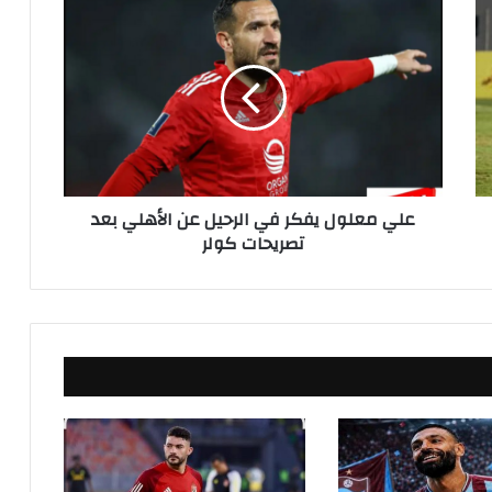
ع
ل
ي
م
ع
ل
و
ل
ي
علي معلول يفكر في الرحيل عن الأهلي بعد
ف
تصريحات كولر
ك
ر
ف
ي
ا
ل
ر
ح
ي
ل
ع