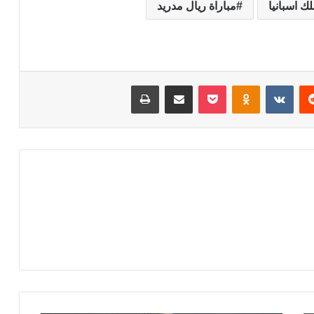
 اسبانيا
مباراة ريال مدريد
‏Reddit
‏VKontakte
Odnoklassniki
‫Pocket
مشاركة عبر البريد
طباعة