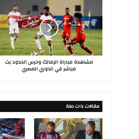
م
ش
ا
ه
د
ة
م
ب
ا
مشاهدة مباراة الزمالك وحرس الحدود بث
ر
مباشر في الدوري المصري
ا
ة
ا
ل
ز
م
مقالات ذات صلة
ا
ل
ك
و
ح