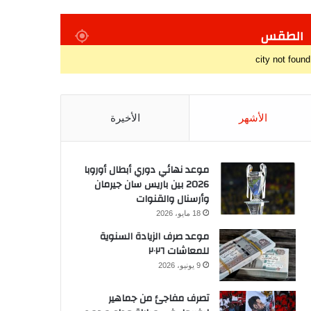
الطقس
city not found
الأشهر
الأخيرة
موعد نهائي دوري أبطال أوروبا
2026 بين باريس سان جيرمان
وأرسنال والقنوات
18 مايو، 2026
موعد صرف الزيادة السنوية
للمعاشات ٢٠٢٦
9 يونيو، 2026
تصرف مفاجئ من جماهير