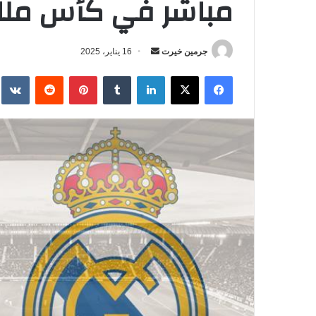
مباشر في كأس ملك إسب
جرمين خيرت
أ
16 يناير، 2025
ر
فيسبوك
‫X
لينكدإن
‏Tumblr
بينتيريست
‏Reddit
‏te
س
ل
ب
ر
ي
د
ا
إ
ل
ك
ت
ر
و
ن