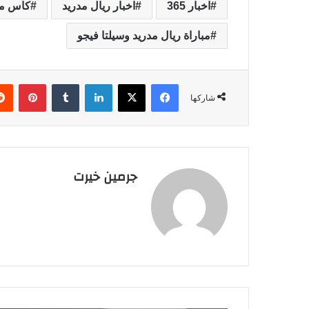
اخبار 365
اخبار ريال مدريد
كاس ملك
مباراة ريال مدريد وسيلتا فيجو
فيسبوك
‫X
لينكدإن
‏Tumblr
بينتيريست
شاركها
جرمين خيرت