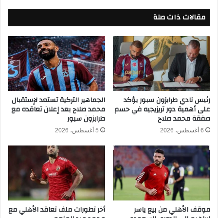
ر
ي
ا
مقالات ذات صلة
ف
ة
و
إ
ز
س
ع
ت
ل
ر
ى
ا
ا
ل
ل
ي
ي
رئيس نادي طرابزون سبور يؤكد
الجماهير التركية تستعد لإستقبال
ا
على أهمية دور تريزيجيه في حسم
محمد صلاح بعد إعلان تعاقده مع
ا
صفقة محمد صلاح
طرابزون سبور
ب
ب
ك
ا
6 أغسطس، 2026
5 أغسطس، 2026
أ
ن
س
و
ا
ي
ل
ت
ع
أ
ا
ه
ل
ل
موقف الأهلي من بيع ياسر
أخر تطورات ملف تعاقد الأهلي مع
م
إ