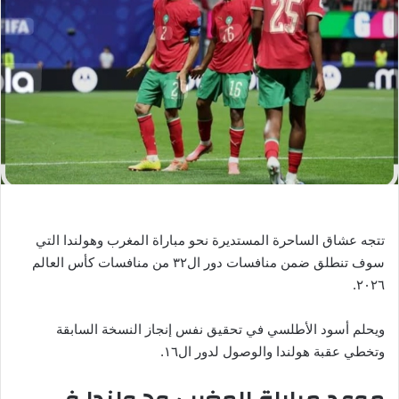
ر
ي
د
ا
إ
ل
ك
ت
ر
و
ن
تتجه عشاق الساحرة المستديرة نحو مباراة المغرب وهولندا التي
ي
سوف تنطلق ضمن منافسات دور ال٣٢ من منافسات كأس العالم
ا
٢٠٢٦.
ويحلم أسود الأطلسي في تحقيق نفس إنجاز النسخة السابقة
وتخطي عقبة هولندا والوصول لدور ال١٦.