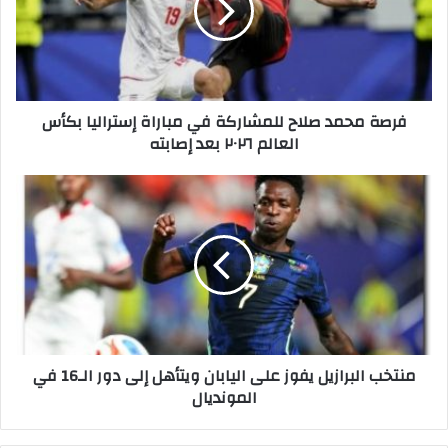
م
ح
م
د
ص
فرصة محمد صلاح للمشاركة في مباراة إستراليا بكأس
ل
العالم ٢٠٢٦ بعد إصابته
ا
ح
ل
م
ل
ن
م
ت
ش
خ
ا
ب
ر
ا
ك
ل
ة
ب
ف
ر
منتخب البرازيل يفوز على اليابان ويتأهل إلى دور الـ16 في
ي
ا
المونديال
م
ز
ب
ي
ا
ل