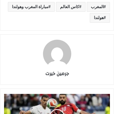
المغرب
كاس العالم
مباراة المغرب وهولندا
هولندا
جرمين خيرت
ف
ر
ص
ة