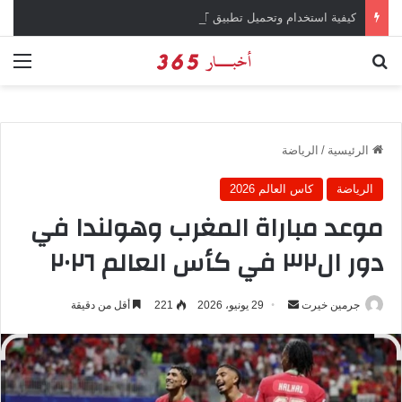
كيفية استخدام وتحميل تطبيق chatGPT وإجراء المحادثات المباشرة والمراسلات الفورية
بحث عن
الق
الرئيسية
/
الرياضة
الرياضة
كاس العالم 2026
موعد مباراة المغرب وهولندا في
دور ال٣٢ في كأس العالم ٢٠٢٦
جرمين خيرت
أ
29 يونيو، 2026
221
أقل من دقيقة
ر
س
ل
ب