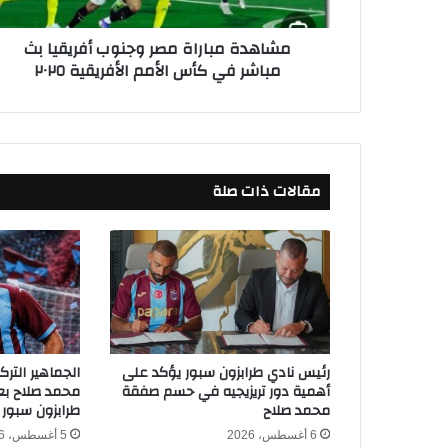
ب
ا
مشاهدة مباراة مصر وجنوب أفريقيا بث
ر
مباشر في كأس الأمم الأفريقية ٢٠٢٥
ا
ة
م
ص
ر
و
مقالات ذات صلة
ج
ن
و
ب
أ
ف
ر
ي
ق
رئيس نادي طرابزون سبور يؤكد على
الجماهير التر
ي
أهمية دور تريزيجيه في حسم صفقة
محمد صلاح بعد
ا
محمد صلاح
طرابزون سبور
ب
6 أغسطس، 2026
5 أغسطس، 2026
ث