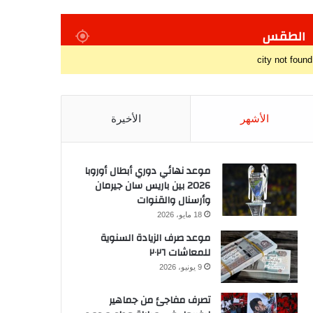
الطقس
city not found
الأشهر
الأخيرة
موعد نهائي دوري أبطال أوروبا
2026 بين باريس سان جيرمان
وأرسنال والقنوات
18 مايو، 2026
موعد صرف الزيادة السنوية
للمعاشات ٢٠٢٦
9 يونيو، 2026
تصرف مفاجئ من جماهير