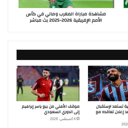
ب
ا
مشاهدة مباراة المغرب ومالي في كأس
ر
الأمم الإفريقية 2026-2025 بث مباشر
ا
ة
ا
ل
م
غ
ر
ب
و
م
ا
ل
ي
ف
ي
كية تستعد لإستقبال
موقف الأهلي من بيع ياسر إبراهيم
ك
 إعلان تعاقده مع
إلى الدوري السعودي
أ
4 أغسطس، 2026
س
ا