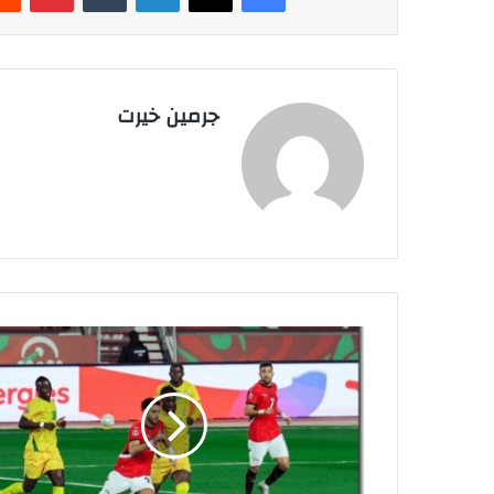
جرمين خيرت
م
ش
ا
ه
د
ة
م