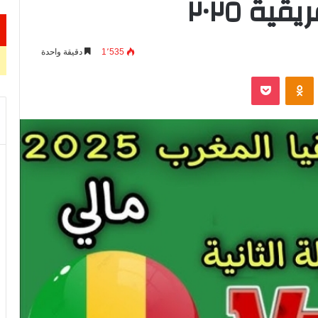
ة ٢٠٢٥
1٬535
دقيقة واحدة
VKontak
Odnoklassniki
‫Pocket