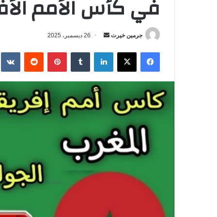
في كأس الأمم الأفريقي
جرمين خيرت
أ
26 ديسمبر، 2025
ر
فيسبوك
‫X
لينكدإن
‏Tumblr
بينتيريست
‏Reddit
‏te
س
ل
ب
ر
ي
د
ا
إ
ل
ك
ت
ر
و
ن