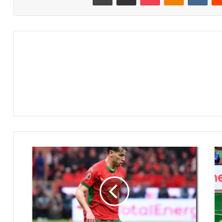
م
ش
ا
ه
د
ة
م