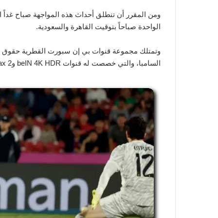
الواحدة صباحاً بتوقيت القاهرة والسعودية.
وتمتلك مجموعة قنوات بي إن سبورت القطرية حقوق بث
السامبا، والتي خصصت له قنوات beIN 4K HDR وbeIN Max 2 وbeIN Max 4، لبثها أمام الجمهور.