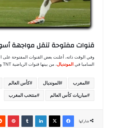
قنوات مفتوحة تنقل مواجهة أسود 
وفي الوقت ذاته، أعلنت بعض القنوات المفتوحة على ا
السامبا في
المونديال
، من بينها قنوات الرياضية TNT والأولى TNT.
المغرب
المونديال
كأس العالم
مباريات كأس العالم
منتخب المغرب
فيسبوك
‫X
لينكدإن
‏Tumblr
بينتيريست
شاركها