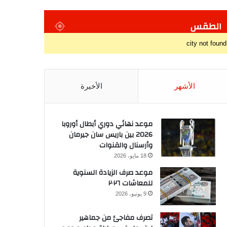
الطقس
city not found
الأشهر
الأخيرة
موعد نهائي دوري أبطال أوروبا
2026 بين باريس سان جيرمان
وأرسنال والقنوات
18 مايو، 2026
موعد صرف الزيادة السنوية
للمعاشات ٢٠٢٦
9 يونيو، 2026
تصرف مفاجئ من جماهير