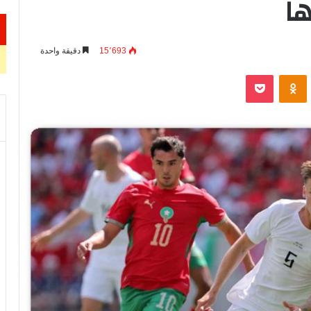
ها
15٬693
دقيقة واحدة
VKontak
Odnoklassniki
‫Pocket