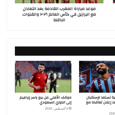
ا
موعد مباراة المغرب القادمة بعد التعادل
ة
مع البرازيل في كأس العالم ٢٠٢٦ والقنوات
ا
الناقلة
ل
م
غ
ر
ب
ا
ل
ق
ا
د
م
ة
ب
ع
د
كية تستعد لإستقبال
موقف الأهلي من بيع ياسر إبراهيم
ا
 إعلان تعاقده مع
إلى الدوري السعودي
ل
4 أغسطس، 2026
ت