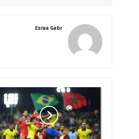
Esraa Gabr
م
و
ع
د
م
ب
ا
ر