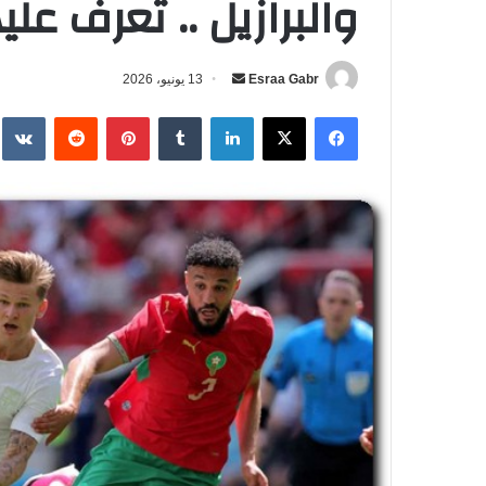
والبرازيل .. تعرف علي
Esraa Gabr
أ
13 يونيو، 2026
ر
فيسبوك
‫X
لينكدإن
‏Tumblr
بينتيريست
‏Reddit
‏te
س
ل
ب
ر
ي
د
ا
إ
ل
ك
ت
ر
و
ن