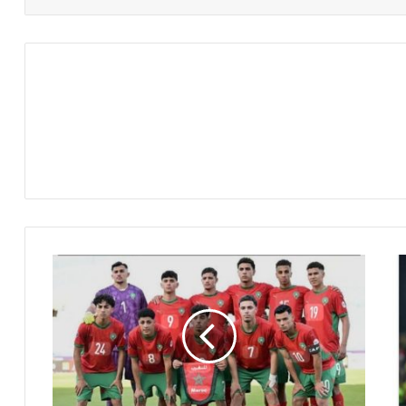
م
و
ع
د
م
ب
ا
ر