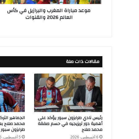
ا
موعد مباراة المغرب والبرازيل في كأس
ة
العالم 2026 والقنوات
ا
ل
م
غ
ر
ب
و
مقالات ذات صلة
ا
ل
ب
ر
ا
ز
ي
ل
ف
رئيس نادي طرابزون سبور يؤكد على
الجماهير التر
ي
أهمية دور تريزيجيه في حسم صفقة
محمد صلاح بعد
ك
محمد صلاح
طرابزون سبور
أ
6 أغسطس، 2026
5 أغسطس، 2026