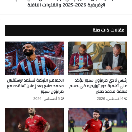
الإفريقية 2026-2025 والقنوات الناقلة
ي
ي
ك
ا
أ
ت
س
ا
ا
مقالات ذات صلة
ل
ل
ي
أ
و
م
م
م
ف
ا
ي
ل
د
أ
و
ف
ر
رئيس نادي طرابزون سبور يؤكد
الجماهير التركية تستعد لإستقبال
ر
على أهمية دور تريزيجيه في حسم
محمد صلاح بعد إعلان تعاقده مع
ا
صفقة محمد صلاح
طرابزون سبور
ي
ل
ق
ـ
6 أغسطس، 2026
5 أغسطس، 2026
ي
1
ة
6
٢
م
٠
ن
٢
ك