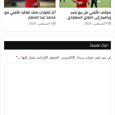
٥
أ
/
س
موقف الأهلي من بيع ياسر
أخر تطورات ملف تعاقد الأهلي مع
٢
ا
إبراهيم إلى الدوري السعودي
محمد عبد المنعم
٠
ل
٢
أ
4 أغسطس، 2026
4 أغسطس، 2026
٦
م
م
ا
اترك تعليقاً
ل
إ
ف
لن يتم نشر عنوان بريدك الإلكتروني.
الحقول الإلزامية مشار إليها بـ
*
ر
ي
ا
ق
ل
ي
ت
ة
2
ع
0
ل
2
6
ي
-
ق