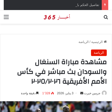
تفاصيل الحكم بالإعدام على سارة خليفة في قضية المخدرات الكبرى
بحث عن
الق
الرئيسية
/
الرياضة
الرياضة
مشاهدة مباراة السنغال
والسودان بث مباشر في كأس
الأمم الأفريقية ٢٠٢٥/٢٠٢٦
جرمين خيرت
أ
3 يناير، 2026
1٬328
دقيقة واحدة
ر
س
ل