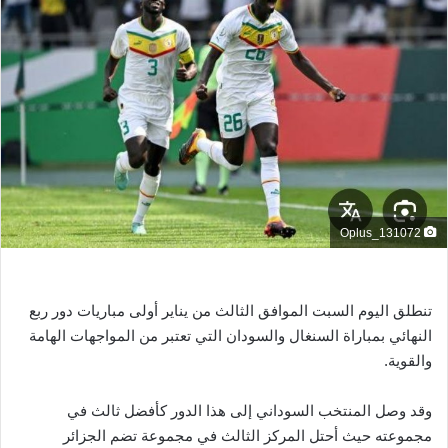
ب
ر
ي
د
ا
إ
ل
ك
ت
Oplus_131072
ر
و
ن
ي
تنطلق اليوم السبت الموافق الثالث من يناير أولى مباريات دور ربع
ا
النهائي بمباراة السنغال والسودان التي تعتبر من المواجهات الهامة
والقوية.
وقد وصل المنتخب السوداني إلى هذا الدور كأفضل ثالث في
مجموعته حيث أحتل المركز الثالث في مجموعة تضم الجزائر