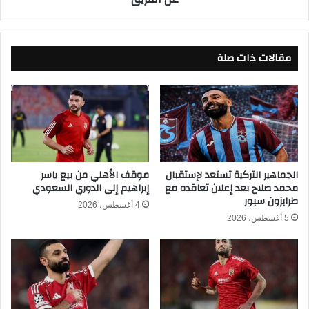
ا
و
غ
ق
ل
ف
ل
مقالات ذات صلة
ع
ن
ا
ا
ج
ئ
ل
ب
م
ا
ع
ل
إ
ع
م
ا
ا
الجماهير التركية تستعد لإستقبال
موقف الأهلي من بيع ياسر
م
محمد صلاح بعد إعلان تعاقده مع
إبراهيم إلى الدوري السعودي
م
طرابزون سبور
ض
ع
4 أغسطس، 2026
د
ا
5 أغسطس، 2026
ق
ش
ن
و
ا
ر
ة
ب
م
ع
و
د