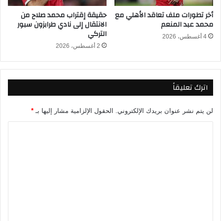
د
ق
أخر تطورات ملف تعاقد الأهلي مع
حقيقة إقتراب محمد صلاح من
ر
ر
محمد عبد المنعم
الانتقال إلى نادي طرابزون سبور
ن
ا
التركي
ر
4 أغسطس، 2026
2 أغسطس، 2026
ه
ب
ا
ل
اترك تعليقاً
ر
ح
ي
لن يتم نشر عنوان بريدك الإلكتروني.
الحقول الإلزامية مشار إليها بـ
*
ل
ا
ع
ن
ل
ا
ت
ل
ف
ع
ر
ل
ي
ق
ي
ق