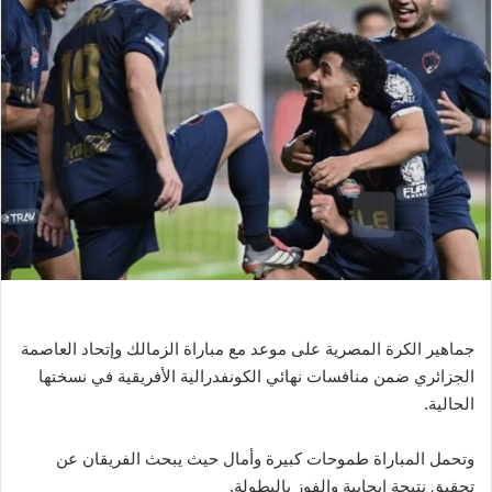
ل
ب
ر
ي
د
ا
إ
ل
ك
ت
ر
و
ن
ي
جماهير الكرة المصرية على موعد مع مباراة الزمالك وإتحاد العاصمة
ا
الجزائري ضمن منافسات نهائي الكونفدرالية الأفريقية في نسختها
الحالية.
وتحمل المباراة طموحات كبيرة وأمال حيث يبحث الفريقان عن
تحقيق نتيجة إيجابية والفوز بالبطولة.