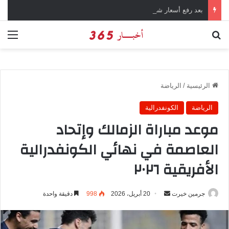
بعد رفع أسعار شرائح الكهرباء … وزارة التموين توجه تحذير لأصحاب المخابز من رفع أسعار الخبز السياحي
بحث عن
الق
الرئيسية
/
الرياضة
الرياضة
الكونفدرالية
موعد مباراة الزمالك وإتحاد
العاصمة في نهائي الكونفدرالية
الأفريقية ٢٠٢٦
جرمين خيرت
أ
20 أبريل، 2026
998
دقيقة واحدة
ر
س