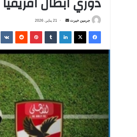
دوري ابطال افريقيا 
جرمين خيرت
أ
21 يناير، 2026
ر
فيسبوك
‫X
لينكدإن
‏Tumblr
بينتيريست
‏Reddit
‏te
س
ل
ب
ر
ي
د
ا
إ
ل
ك
ت
ر
و
ن