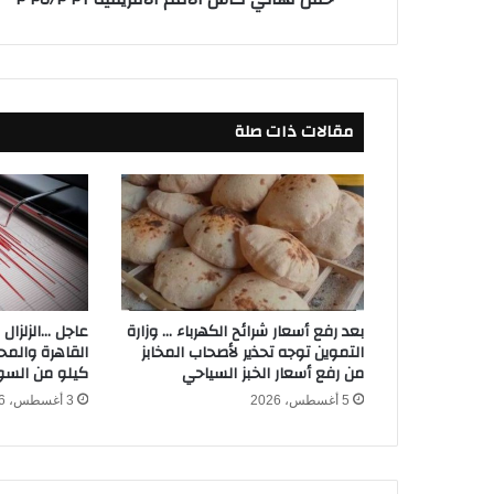
إ
س
ت
ب
ع
مقالات ذات صلة
ا
د
م
ح
م
د
ر
م
ض
بعد رفع أسعار شرائح الكهرباء … وزارة
عاجل …الزلزال
ا
التموين توجه تحذير لأصحاب المخابز
ن
من رفع أسعار الخبز السياحي
كيلو من الس
م
5 أغسطس، 2026
3 أغسطس، 2026
ن
ح
ف
ل