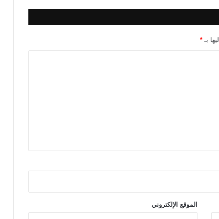
ل
م
ر
ة
يها بـ
*
ا
ل
ث
ا
ن
ي
ة
الموقع الإلكتروني