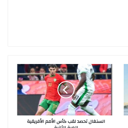
ا
ل
س
ن
غ
ا
ل
ت
ح
السنغال تحصد لقب كأس الأمم الأفريقية
ص
للمرة الثانية
د