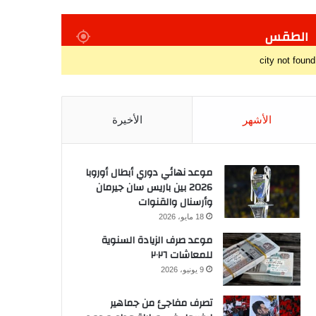
الطقس
city not found
الأشهر
الأخيرة
موعد نهائي دوري أبطال أوروبا
2026 بين باريس سان جيرمان
وأرسنال والقنوات
18 مايو، 2026
موعد صرف الزيادة السنوية
للمعاشات ٢٠٢٦
9 يونيو، 2026
تصرف مفاجئ من جماهير