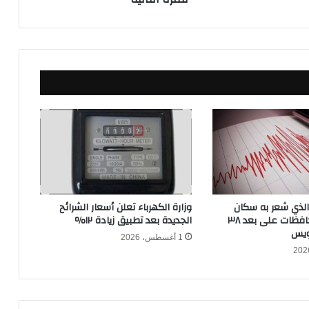
ل
ق
ب
ك
أ
س
ا
ل
أ
م
م
ا
ل
أ
 الذي شعر به سكان
وزارة الكهرباء تعلن أسعار الشرائح
ف
القاهرة والمحافظات على بعد ٣٨
الجديدة بعد تطبيق زيادة ١٢٪
ر
ويس
1 أغسطس، 2026
ي
ق
ي
ة
ل