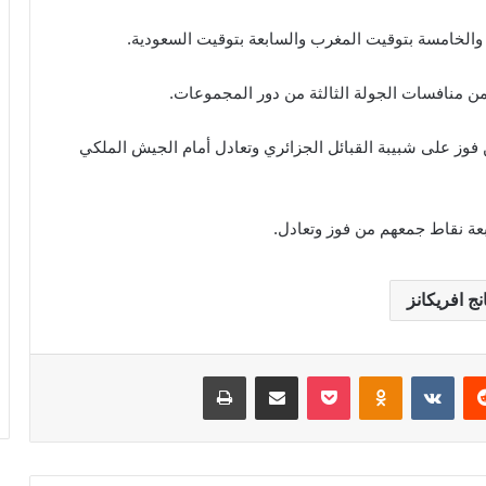
والخامسة بتوقيت المغرب والسابعة بتوقيت السعودية.
ن منافسات الجولة الثالثة من دور المجموعات.
فوز على شبيبة القبائل الجزائري وتعادل أمام الجيش الملكي
ربعة نقاط جمعهم من فوز وتعادل.
انج افريكانز
‏Reddit
‏VKontakte
Odnoklassniki
‫Pocket
مشاركة عبر البريد
طباعة