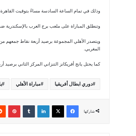
وذلك في تمام الساعة السادسة مساءً بتوقيت القاهرة 
وتنطلق المباراة على ملعب برج العرب بالإسكندرية ضم
ويتصدر الأهلي المجموعة برصيد أربعة نقاط جمعهم من 
المغربي.
كما يحتل يانج أفريكانز التنزاني المركز الثاني برصيد أ
دوري ابطال أفريقيا
مباراة الأهلي
ي
فيسبوك
‫X
لينكدإن
‏Tumblr
بينتيريست
شاركها