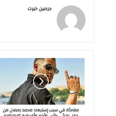
جرمين خيرت
م
ف
ا
ج
أ
ة
ف
ي
س
مفاجأة في سبب إستبعاد محمد رمضان من
ب
حفل نهائي كأس الأمم الأفريقية ٢٠٢٥/٢٠٢٦
ب