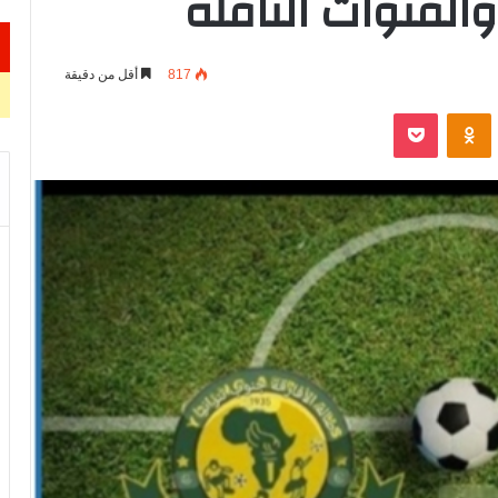
والقنوات الناقلة
817
أقل من دقيقة
VKontak
Odnoklassniki
‫Pocket