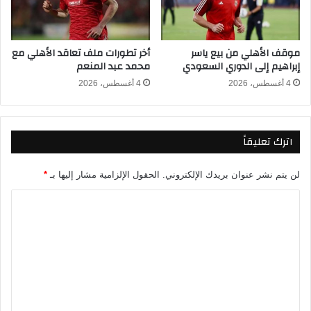
س
ق
ا
ت
م
ل
موقف الأهلي من بيع ياسر
أخر تطورات ملف تعاقد الأهلي مع
ح
أ
إبراهيم إلى الدوري السعودي
محمد عبد المنعم
ب
ط
ي
ف
4 أغسطس، 2026
4 أغسطس، 2026
ب
ا
ل
د
اترك تعليقاً
ل
ج
ا
لن يتم نشر عنوان بريدك الإلكتروني.
الحقول الإلزامية مشار إليها بـ
*
ا
ل
ا
س
ل
ت
ت
ة
و
ع
و
ل
ا
ل
ي