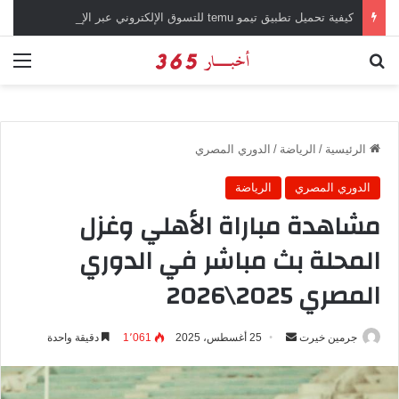
كيفية تحميل تطبيق تيمو temu للتسوق الإلكتروني عبر الإنترنت
بحث عن
الق
الرئيسية
/
الرياضة
/
الدوري المصري
الدوري المصري
الرياضة
مشاهدة مباراة الأهلي وغزل
المحلة بث مباشر في الدوري
المصري 2025\2026
جرمين خيرت
أ
25 أغسطس، 2025
1٬061
دقيقة واحدة
ر
س