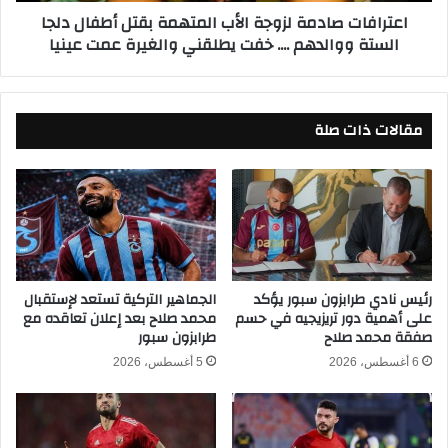
ص
اعترافات صادمة لزوجة الأب المتهمة بقتل أطفال دلجا
ذ
ا
الستة ووالدهم .... خفت يطلقني والغيرة عمت عينيا
و
د
ن
م
ق
ة
ر
ل
ا
مقالات ذات صلة
ز
ر
و
ه
ج
ا
ة
م
ا
ب
ل
ع
أ
د
ب
ع
ا
رئيس نادي طرابزون سبور يؤكد
الجماهير التركية تستعد لإستقبال
و
على أهمية دور تريزيجيه في حسم
محمد صلاح بعد إعلان تعاقده مع
ل
صفقة محمد صلاح
طرابزون سبور
د
م
ت
ت
6 أغسطس، 2026
5 أغسطس، 2026
ه
ه
ا
م
ل
ة
ح
ب