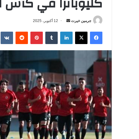
كليوباترا في كأس الس
جرمين خيرت
أ
12 أكتوبر، 2025
ر
فيسبوك
‫X
لينكدإن
‏Tumblr
بينتيريست
‏Reddit
‏te
س
ل
ب
ر
ي
د
ا
إ
ل
ك
ت
ر
و
ن