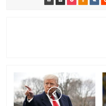
ا
ل
ر
ئ
ي
س
ت