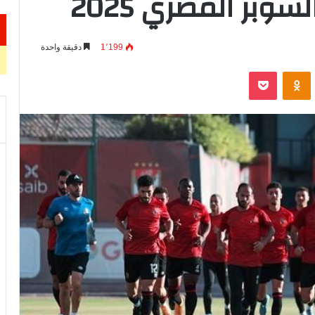
وبر المصري 2025
1٬199
دقيقة واحدة
VKontak
Odnoklassniki
‫Pocket