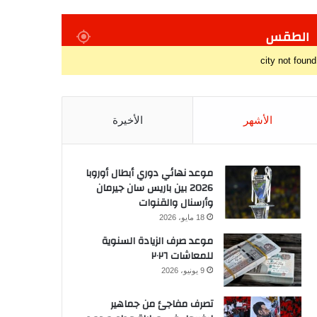
الطقس
city not found
الأشهر
الأخيرة
موعد نهائي دوري أبطال أوروبا
2026 بين باريس سان جيرمان
وأرسنال والقنوات
18 مايو، 2026
موعد صرف الزيادة السنوية
للمعاشات ٢٠٢٦
9 يونيو، 2026
تصرف مفاجئ من جماهير