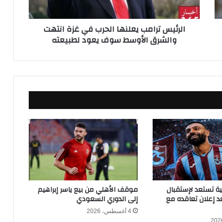
ر
ا
الرئيس ترامب يعلنها الحرب في غزة انتهت
م
والشرق الأوسط سوف يعود لطبيعته
ب
ي
ع
ل
ن
ه
ا
ا
ل
ح
ر
ب
ف
ي
غ
كية تستعد لإستقبال
موقف الأهلي من بيع ياسر إبراهيم
ز
 إعلان تعاقده مع
إلى الدوري السعودي
ة
4 أغسطس، 2026
ا