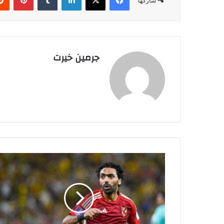
شاركها
جرمين خيرت
ا
ل
أ
ه
ل
ي
ي