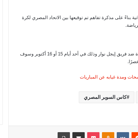
ية بناءً على مذكرة تفاهم تم توقيعها بين الاتحاد المصري لكرة
رياضة.
ويستعد النادي الأهلي للسفر إلى بوروندي لخوض مباراة ضد فريق إيجل نوار وذلك في أحد أيام 15 أو 16 أكتوبر وسوف
ات ومدة غيابه عن المباريات
كاس السوبر المصري
‏Reddit
‏VKontakte
Odnoklassniki
‫Pocket
مشاركة عبر البريد
طباعة