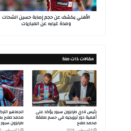
ك
ش
الأهلي يكشف عن حجم إصابة حسين الشحات
ف
ومدة غيابه عن المباريات
ع
ن
ح
ج
م
إ
مقالات ذات صلة
ص
ا
ب
ة
ح
س
ي
ن
ا
رئيس نادي طرابزون سبور يؤكد على
الجماهير التر
ل
أهمية دور تريزيجيه في حسم صفقة
محمد صلاح بعد
ش
محمد صلاح
طرابزون سبور
ح
6 أغسطس، 2026
5 أغسطس، 2026