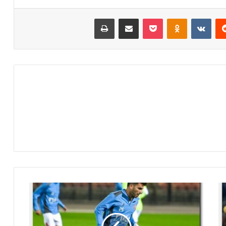
‏Reddit
‏VKontakte
Odnoklassniki
‫Pocket
مشاركة عبر البريد
طباعة
ت
ع
ر
ف