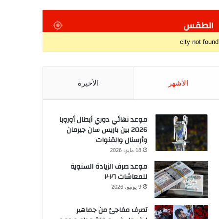
الطقس
city not found
الأشهر
الأخيرة
موعد نهائي دوري أبطال أوروبا
2026 بين باريس سان جيرمان
وأرسنال والقنوات
18 مايو، 2026
موعد صرف الزيادة السنوية
للمعاشات ٢٠٢٦
9 يونيو، 2026
تصرف مفاجئ من جماهير