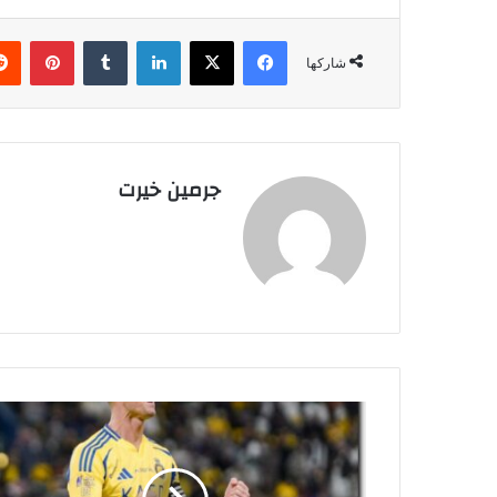
فيسبوك
‫X
لينكدإن
‏Tumblr
بينتيريست
شاركها
جرمين خيرت
ر
و
ن
ا