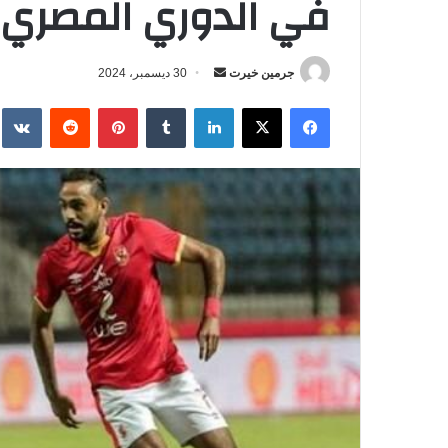
في الدوري المصري
جرمين خيرت
أ
30 ديسمبر، 2024
ر
فيسبوك
‫X
لينكدإن
‏Tumblr
بينتيريست
‏Reddit
‏te
س
ل
ب
ر
ي
د
ا
إ
ل
ك
ت
ر
و
ن