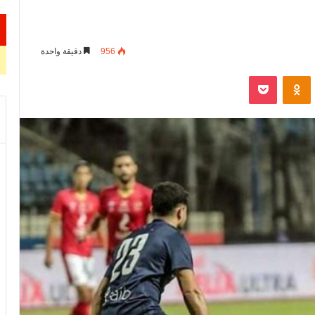
956
دقيقة واحدة
VKontak
Odnoklassniki
‫Pocket