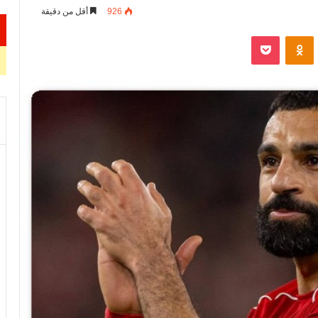
926
أقل من دقيقة
VKontak
Odnoklassniki
‫Pocket