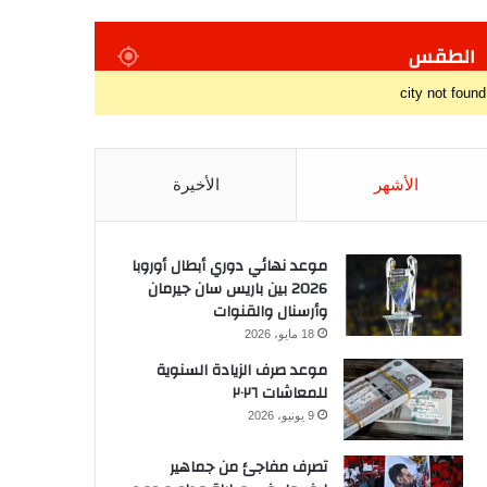
الطقس
city not found
الأشهر
الأخيرة
موعد نهائي دوري أبطال أوروبا
2026 بين باريس سان جيرمان
وأرسنال والقنوات
18 مايو، 2026
موعد صرف الزيادة السنوية
للمعاشات ٢٠٢٦
9 يونيو، 2026
تصرف مفاجئ من جماهير