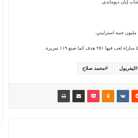
شاب إيان ديوماندي.
ليفربول
محمد صلاح
‏Reddit
‏VKontakte
Odnoklassniki
‫Pocket
مشاركة عبر البريد
طباعة