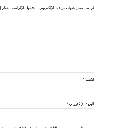
ن
لن يتم نشر عنوان بريدك الإلكتروني.
الحقول الإلزامية مشار إل
س
ي
ا
ل
ل
ض
ت
م
إ
ع
م
ل
ا
م
ي
ع
ق
ا
ش
*
الاسم
*
و
ر
البريد الإلكتروني
*