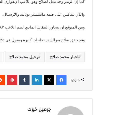
كما إن الريدز وجد بديل لصلاح وهو اللاعب الإيفواري ال
والذي يتنافس على ضمه مانشستر يونايتد والأرسنال.
ومن المتوقع ان يتجاوز المقابل المادي لضم اللاعب ٨٧ مليون جنيه استرليني.
وقد حقق صلاح مع الريدز نجاحات كبيرة وسجل في ٤٢٥ مباراة لعب فيها ٢٥١ هدف كما صنع ١١٩ تمريرة.
اخبار محمد صلاح
رحيل محمد صلاح
فيسبوك
‫X
لينكدإن
‏Tumblr
بينتيريست
شاركها
جرمين خيرت