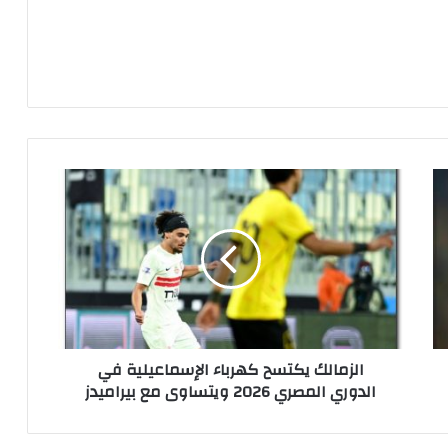
ا
ل
ز
م
ا
ل
ك
ي
ك
الزمالك يكتسح كهرباء الإسماعيلية في
ت
الدوري المصري 2026 ويتساوى مع بيراميدز
س
ح
ك