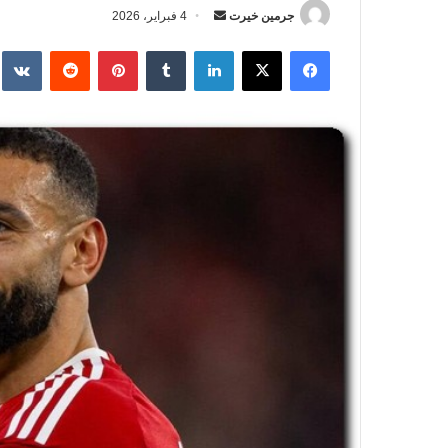
جرمين خيرت
أ
4 فبراير، 2026
ر
فيسبوك
‫X
لينكدإن
‏Tumblr
بينتيريست
‏Reddit
‏te
س
ل
ب
ر
ي
د
ا
إ
ل
ك
ت
ر
و
ن
ي
ا