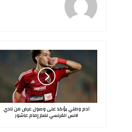
آ
د
م
و
ط
ن
ي
ي
ؤ
آدم وطني يؤكد على وصول عرض من نادي
ك
لانس الفرنسي لضم إمام عاشور
د
ع
ل