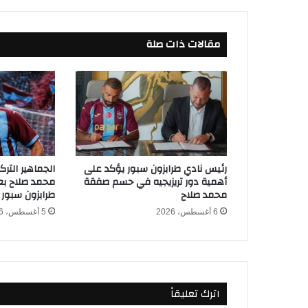
ى
و
ص
مقالات ذات صلة
و
ل
ع
ر
ض
م
ن
ن
ا
رئيس نادي طرابزون سبور يؤكد على
الجماهير التر
د
أهمية دور تريزيجيه في حسم صفقة
محمد صلاح بعد
ي
محمد صلاح
طرابزون سبور
ل
6 أغسطس، 2026
5 أغسطس، 2026
ا
ن
س
ا
ل
اترك تعليقاً
ف
ر