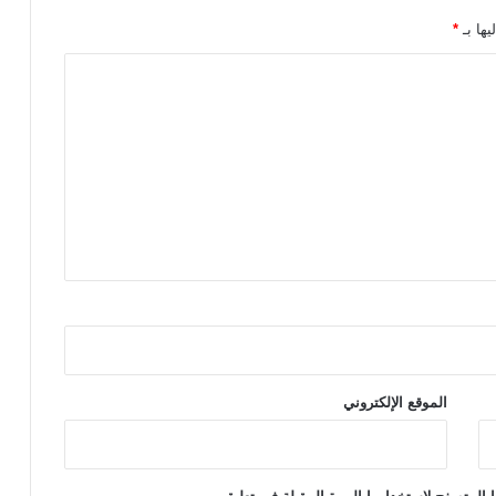
ر
يها بـ
*
ي
ا
ل
م
ص
ر
ي
2
0
2
6
و
ي
ت
س
ا
الموقع الإلكتروني
و
ى
م
ع