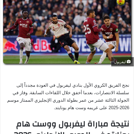
ل
ب
ر
ي
د
ا
إ
ل
ك
ليفربول
ت
ر
و
نجح الفريق الكروي الأول بنادي ليفربول في العودة مجدداً إلى
ن
سلسلة الانتصارات، بعدما أخفق خلال اللقاءات السابقة. وفاز في
ي
الجولة الثالثة عشر من عمر بطولة الدوري الإنجليزي الممتاز موسم
ا
2026-2025 على غريمه وست هام يونايتد.
نتيجة مباراة ليفربول ووست هام