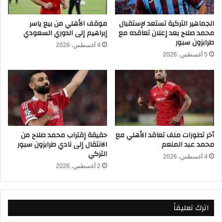
ا
ل
ي
ف
الجماهير التركية تستعد لإستقبال
موقف الأهلي من بيع ياسر
ر
محمد صلاح بعد إعلان تعاقده مع
إبراهيم إلى الدوري السعودي
ي
طرابزون سبور
.
ا
4 أغسطس، 2026
.
ل
5 أغسطس، 2026
.
د
م
و
ص
ر
د
ي
ر
ا
ي
ل
ك
إ
أخر تطورات ملف تعاقد الأهلي مع
حقيقة إقتراب محمد صلاح من
ش
ن
محمد عبد المنعم
الانتقال إلى نادي طرابزون سبور
ف
ج
التركي
ل
ل
4 أغسطس، 2026
أ
2 أغسطس، 2026
ي
خ
ز
ب
ي
ا
2
اترك تعليقاً
ر
0
3
2