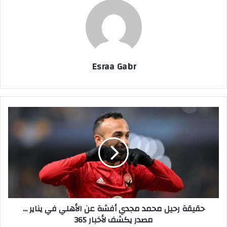
Esraa Gabr
ح
ق
ي
ق
ة
ر
ح
ي
ل
حقيقة رحيل محمد مجدي أفشة عن الأهلي في يناير ...
م
مصدر يكشف لأخبار 365
ح