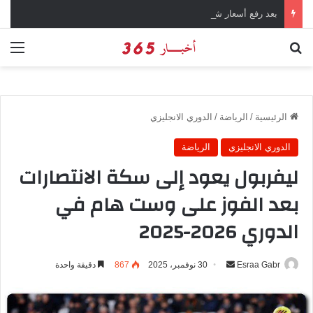
بعد رفع أسعار شرائح الكهرباء … وزارة التموين توجه تحذير لأصحاب المخابز من رفع أسعار الخبز السياحي
بحث عن
الق
الرئيسية
/
الرياضة
/
الدوري الانجليزي
الدوري الانجليزي
الرياضة
ليفربول يعود إلى سكة الانتصارات
بعد الفوز على وست هام في
الدوري 2026-2025
Esraa Gabr
أ
30 نوفمبر، 2025
867
دقيقة واحدة
ر
س