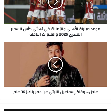
م
ب
ا
ر
ا
موعد مباراة الأهلي والزمالك في نهائي كأس السوبر
ة
المصري 2025 والقنوات الناقلة
ا
ل
أ
ع
ه
ا
ل
ج
ي
ل
و
.
ا
.
ل
.
ز
.
م
و
عاجل.... وفاة إسماعيل الليثي عن عمر يناهز 36 عام
ا
ف
ل
ا
ك
ة
ف
إ