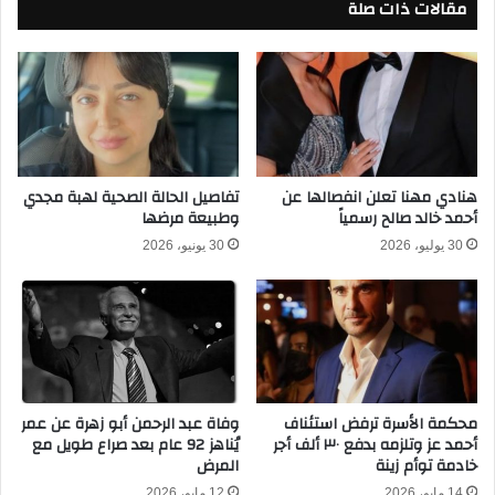
مقالات ذات صلة
ي
س
ن
م
ه
ا
ا
ع
ئ
ي
ي
ل
ك
ا
أ
ل
س
هنادي مهنا تعلن انفصالها عن
تفاصيل الحالة الصحية لهبة مجدي
ل
أحمد خالد صالح رسمياً
وطبيعة مرضها
ا
ي
ل
ث
30 يوليو، 2026
30 يونيو، 2026
س
ي
و
ع
ب
ن
ر
ع
ا
م
ل
ر
م
ي
محكمة الأسرة ترفض استئناف
وفاة عبد الرحمن أبو زهرة عن عمر
ص
ن
أحمد عز وتلزمه بدفع ٣٠ ألف أجر
يُناهز 92 عام بعد صراع طويل مع
ر
ا
خادمة توأم زينة
المرض
ي
ه
2
ز
14 مايو، 2026
12 مايو، 2026