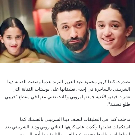
ب
ر
ي
د
ا
إ
ل
ك
ت
ر
و
تصدرت كندا كريم محمود عبد العزيز الترند بعدما وصفت الفنانة دينا
ن
الشربيني بالساحرة في إحدى تعليقاتها على بوستات الفنانة التي
ي
نشرت فيديو لأغنية جمعتها بروبي وكانت تغني معها في مقطع “حبيبي
ا
طلع فستك”.
تدخلت كندا في التعليقات لتصف دينا الشربيني بالفستك كما
استكملت تعليقها وأكدت على كرهها للثنائي روبي ودينا الشربيني بعد
ارتباط اسم والدها محمود عبد العزيز بالثانية مما أدى إلى توتر