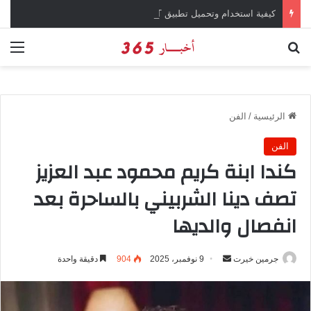
كيفية استخدام وتحميل تطبيق chatGPT وإجراء المحادثات المباشرة والمراسلات الفورية
بحث عن
الق
الرئيسية
/
الفن
الفن
كندا ابنة كريم محمود عبد العزيز
تصف دينا الشربيني بالساحرة بعد
انفصال والديها
جرمين خيرت
أ
9 نوفمبر، 2025
904
دقيقة واحدة
ر
س
ل