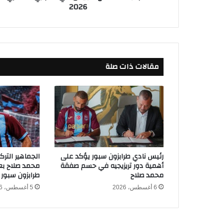
2026
ق
ا
ئ
م
ة
ا
مقالات ذات صلة
ل
أ
ه
ل
ي
ا
س
ت
ع
رئيس نادي طرابزون سبور يؤكد على
الجماهير التر
د
أهمية دور تريزيجيه في حسم صفقة
محمد صلاح بعد
ا
محمد صلاح
طرابزون سبور
د
6 أغسطس، 2026
5 أغسطس، 2026
اً
ل
م