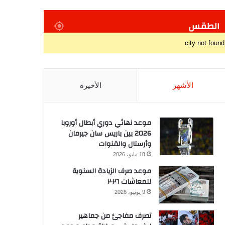
الطقس
city not found
الأشهر
الأخيرة
موعد نهائي دوري أبطال أوروبا
2026 بين باريس سان جيرمان
وأرسنال والقنوات
18 مايو، 2026
موعد صرف الزيادة السنوية
للمعاشات ٢٠٢٦
9 يونيو، 2026
تصرف مفاجئ من جماهير