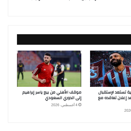
ق
ط
ع
ل
ى
س
م
ا
ء
ط
ه
ر
ا
ن
ب
كية تستعد لإستقبال
موقف الأهلي من بيع ياسر إبراهيم
ع
 إعلان تعاقده مع
إلى الدوري السعودي
د
4 أغسطس، 2026
ق
ذ
ف
إ