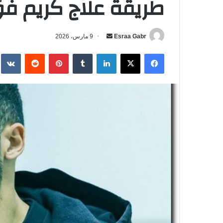
طريقة علاج كريم فؤ
Esraa Gabr
أ
9 مارس، 2026
ر
فيسبوك
‫X
لينكدإن
‏Tumblr
بينتيريست
‏Reddit
‏te
س
ل
ب
ر
ي
د
ا
إ
ل
ك
ت
ر
و
ن