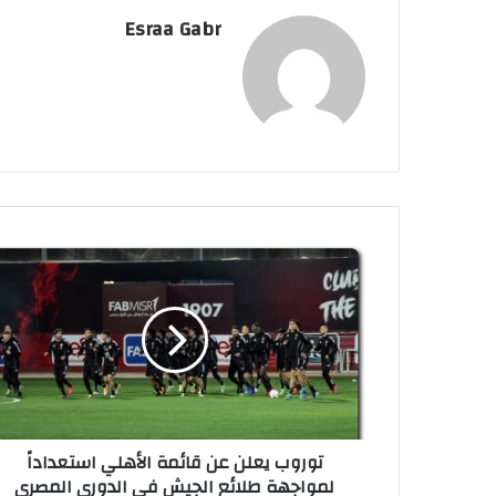
Esraa Gabr
ت
و
ر
و
ب
ي
ع
ل
ن
توروب يعلن عن قائمة الأهلي استعداداً
ع
لمواجهة طلائع الجيش في الدوري المصري
ن