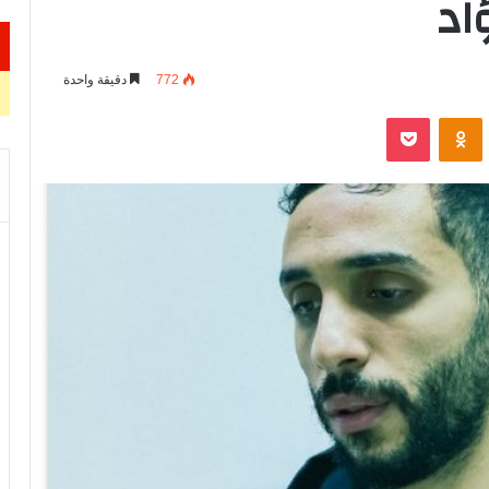
اد
772
دقيقة واحدة
VKontak
Odnoklassniki
‫Pocket