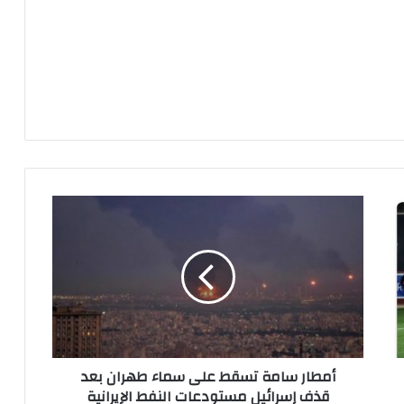
أ
م
ط
ا
ر
س
ا
م
ة
أمطار سامة تسقط على سماء طهران بعد
ت
قذف إسرائيل مستودعات النفط الإيرانية
س