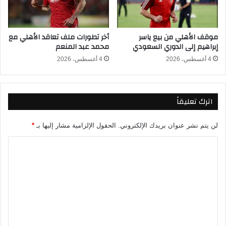
و
ا
ا
ت
ل
ا
موقف الأهلي من بيع ياسر
أخر تطورات ملف تعاقد الأهلي مع
ل
ل
إبراهيم إلى الدوري السعودي
محمد عبد المنعم
ا
ق
ع
ا
4 أغسطس، 2026
4 أغسطس، 2026
ب
د
ي
م
ص
ة
اترك تعليقاً
ل
ا
ا
س
ل
ت
لن يتم نشر عنوان بريدك الإلكتروني.
الحقول الإلزامية مشار إليها بـ
*
ق
ع
ا
د
ا
ه
ا
ل
ر
دً
ة
ت
ا
خ
ل
ع
ل
م
ل
ا
ب
ل
ا
ي