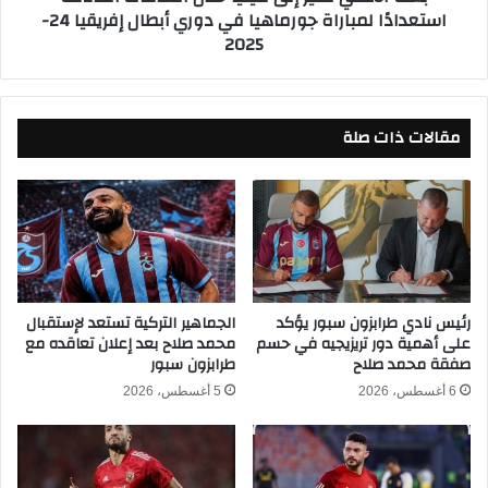
استعدادًا لمباراة جورماهيا في دوري أبطال إفريقيا 24-
ا
ت
2025
ل
ط
ب
ي
و
ر
ل
إ
ن
مقالات ذات صلة
ل
د
ى
ي
ك
ك
ي
و
ن
ن
ي
ر
ا
ا
خ
د
ل
رئيس نادي طرابزون سبور يؤكد
الجماهير التركية تستعد لإستقبال
م
على أهمية دور تريزيجيه في حسم
محمد صلاح بعد إعلان تعاقده مع
ا
صفقة محمد صلاح
طرابزون سبور
ي
ل
ش
ا
6 أغسطس، 2026
5 أغسطس، 2026
ا
ل
ل
س
ا
ا
ك
ع