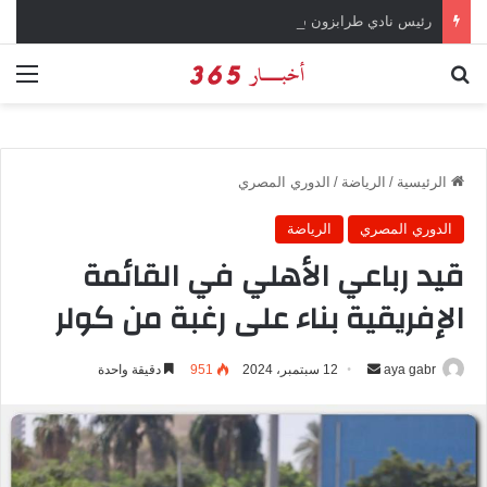
رئيس نادي طرابزون سبور يؤكد على أهمية دور تريزيجيه في حسم صفقة محمد صلاح
بحث عن
الق
الرئيسية
/
الرياضة
/
الدوري المصري
الدوري المصري
الرياضة
قيد رباعي الأهلي في القائمة
الإفريقية بناء على رغبة من كولر
aya gabr
أ
12 سبتمبر، 2024
951
دقيقة واحدة
ر
س
ل
ب