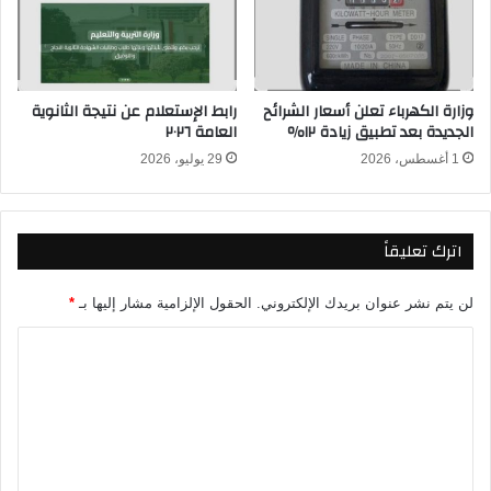
ا
م
ا
ل
وزارة الكهرباء تعلن أسعار الشرائح
رابط الإستعلام عن نتيجة الثانوية
إ
الجديدة بعد تطبيق زيادة ١٢٪
العامة ٢٠٢٦
خ
1 أغسطس، 2026
29 يوليو، 2026
ل
ا
ء
و
اترك تعليقاً
ا
ل
ط
لن يتم نشر عنوان بريدك الإلكتروني.
الحقول الإلزامية مشار إليها بـ
*
ر
ا
د
ل
ل
ل
ت
م
س
ع
ت
ل
أ