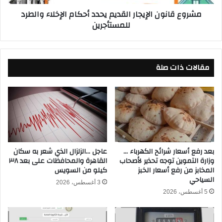
ي
و
مشروع قانون الإيجار القديم يحدد أحكام الإخلاء والطرد
ا
ن
للمستأجرين
ل
ا
أ
ل
ه
إ
ل
ي
مقالات ذات صلة
ي
ج
ب
ا
ع
ر
د
ا
و
ل
ر
ق
ط
د
ة
ي
أ
م
بعد رفع أسعار شرائح الكهرباء …
عاجل …الزلزال الذي شعر به سكان
وزارة التموين توجه تحذير لأصحاب
القاهرة والمحافظات على بعد ٣٨
ح
ي
المخابز من رفع أسعار الخبز
كيلو من السويس
م
ح
السياحي
د
د
3 أغسطس، 2026
ف
د
5 أغسطس، 2026
ت
أ
و
ح
ح
ك