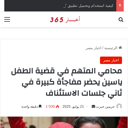
كيفية استخدام وتحميل تطبيق chatGPT وإجراء المحادثات المباشرة والمراسلات الفورية
بحث عن
الق
الرئيسية
/
اخبار مصر
اخبار مصر
محامي المتهم في قضية الطفل
ياسين يحضر مفاجأة كبيرة في
ثاني جلسات الاستئناف
جرمين خيرت
أ
21 يوليو، 2025
1٬030
دقيقة واحدة
ر
س
ل