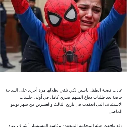
ب
ر
ي
د
ا
إ
ل
ك
ت
ر
و
ن
ي
عادت قضية الطفل ياسين لكي تلقي بظلالها مرة أخرى على الساحة
ا
خاصة بعد طلبات دفاع المتهم صبري كامل في أولى جلسات
الاستئناف التي انعقدت في تاريخ الثالث والعشرين من شهر يونيو
الماضي.
وقد وافقت هيئة المحكمة المنعقدة برئاسة المستشار أشرف عياد