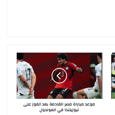
م
و
ع
د
م
ب
ا
ر
ا
موعد مباراة مصر القادمة بعد الفوز على
ة
نيوزيلندا في المونديال
م
ص