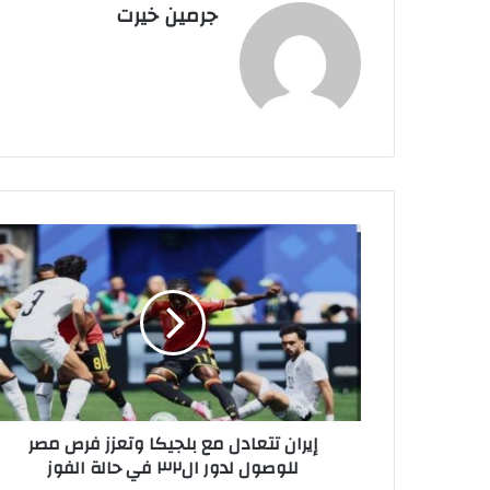
جرمين خيرت
إ
ي
ر
ا
ن
ت
ت
ع
ا
إيران تتعادل مع بلجيكا وتعزز فرص مصر
د
للوصول لدور ال٣٢ في حالة الفوز
ل
م