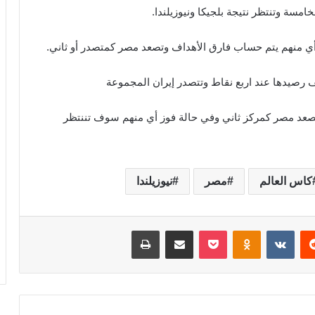
مسة وتنتظر نتيجة بلجيكا ونيوزيلندا.
أي منهم يتم حساب فارق الأهداف وتصعد مصر كمتصدر أو ثاني.
 رصيدها عند اربع نقاط وتتصدر إيران المجموعة
ا تصعد مصر كمركز ثاني وفي حالة فوز أي منهم سوف تننتظر
كاس العالم
مصر
نيوزيلندا
‏Reddit
‏VKontakte
Odnoklassniki
‫Pocket
مشاركة عبر البريد
طباعة