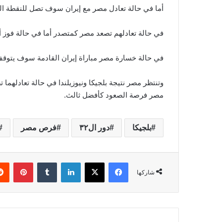
أما في حالة تعادل مصر مع إيران سوف تصل للنقطة الخا
في حالة تعادلهم تصعد مصر كمتصدر أما في حالة فوز 
في حالة خسارة مصر مباراة إيران القادمة سوف يتوقف
وتنتظر مصر نتيجة بلجيكا ونيوزيلندا في حالة تعادلهم
مصر فرصة الصعود كأفضل ثالث.
بلجيكا
دور ال٣٢
فرص مصر
فيسبوك
‫X
لينكدإن
‏Tumblr
بينتيريست
شاركها