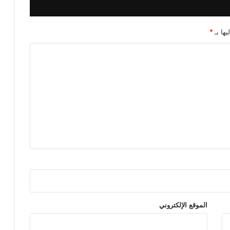
و
ز
ي
يها بـ
*
ل
ن
د
ا
ف
ي
ا
ل
م
و
ن
د
ي
ا
ل
الموقع الإلكتروني