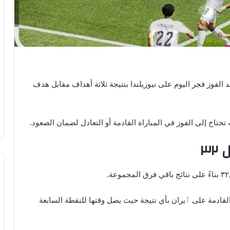
ءل الكثير عن فرص مصر في الصعود لدور ال٣٢ بعد الفوز فجر اليوم على نيوزيلندا بنتيجة ثلاثة أهداف مقابل هدف
٣
القادمة على ٱيران بأي نتيجة حيث يصل وقتها للنقطة السابعة