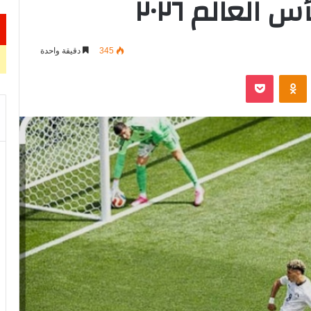
العالم ٢٠٢٦
345
دقيقة واحدة
VKontak
Odnoklassniki
‫Pocket