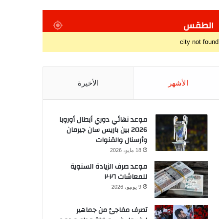
الطقس
city not found
الأشهر
الأخيرة
موعد نهائي دوري أبطال أوروبا
2026 بين باريس سان جيرمان
وأرسنال والقنوات
18 مايو، 2026
موعد صرف الزيادة السنوية
للمعاشات ٢٠٢٦
9 يونيو، 2026
تصرف مفاجئ من جماهير