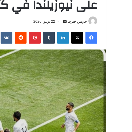
على نيوزيلندا في كأس 
جرمين خيرت
أ
22 يونيو، 2026
ر
فيسبوك
‫X
لينكدإن
‏Tumblr
بينتيريست
‏Reddit
‏te
س
ل
ب
ر
ي
د
ا
إ
ل
ك
ت
ر
و
ن