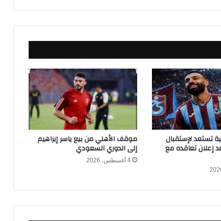
ر
ا
ل
ق
ا
د
م
ة
ب
ع
د
ا
ل
كية تستعد لإستقبال
موقف الأهلي من بيع ياسر إبراهيم
ف
 إعلان تعاقده مع
إلى الدوري السعودي
و
4 أغسطس، 2026
ز
ع
ل
ى
ن
ي