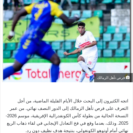
ل
ب
ر
ي
د
ا
إ
ل
ك
ت
ر
فرص تأهل الزمالك
و
ن
ي
اتجه الكثيرون إلى البحث خلال الأيام القليلة الماضية، من أجل
ا
التعرف على فرص تأهل الزمالك إلى الدور النصف نهائي. من عمر
النسخة الحالية من بطولة كأس الكونفدرالية الإفريقية، موسم 2026-
2025. وذلك، بعدما وقع في فخ التعادل الإيجابي في لقاء ذهاب الربع
نهائي أمام أوتوهو الكونغولي، بنتيجة هدف نظيف دون رد.