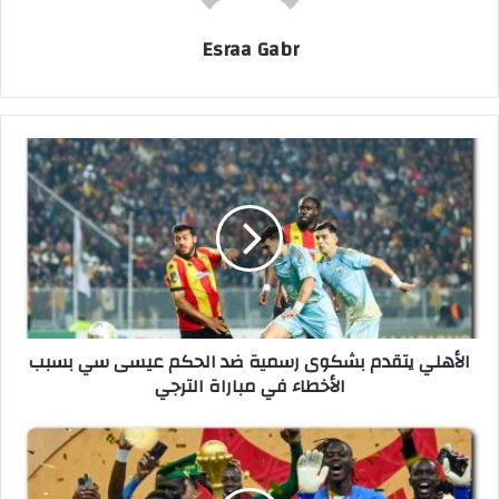
Esraa Gabr
ا
ل
أ
ه
ل
ي
ي
ت
ق
الأهلي يتقدم بشكوى رسمية ضد الحكم عيسى سي بسبب
د
الأخطاء في مباراة الترجي
م
ب
ش
ا
ك
ل
و
ك