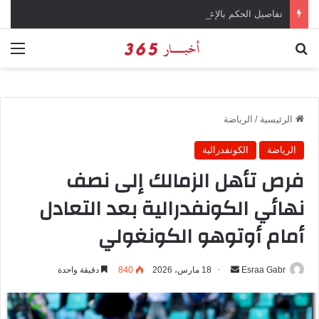
تفاصيل الحكم بالإعدام على سارة خليفة في قضية المخدرات الكبرى
بحث عن
الق
الرئيسية
/
الرياضة
الرياضة
الكونفدرالية
فرص تأهل الزمالك إلى نصف
نهائي الكونفدرالية بعد التعادل
أمام أوتوهو الكونغولي
Esraa Gabr
أ
18 مارس، 2026
840
دقيقة واحدة
ر
س