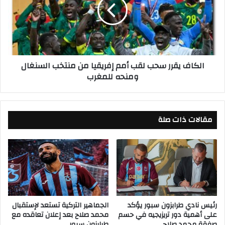
ى
ا
ر
ف
س
ي
م
ق
ي
ر
ة
ر
الكاف يقرر سحب لقب أمم إفريقيا من منتخب السنغال
ض
س
ومنحه للمغرب
د
ح
ا
ب
ل
ل
ح
ق
ك
مقالات ذات صلة
ب
م
أ
ع
م
ي
م
س
إ
ى
ف
س
ر
ي
ي
ب
ق
رئيس نادي طرابزون سبور يؤكد
الجماهير التركية تستعد لإستقبال
س
على أهمية دور تريزيجيه في حسم
محمد صلاح بعد إعلان تعاقده مع
ي
صفقة محمد صلاح
طرابزون سبور
ب
ا