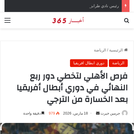
رئيس نادي طرابزون سبور يؤكد على أهمية دور تريزيجيه في حسم صفقة محمد صلاح
بحث عن
الق
الرئيسية
/
الرياضة
الرياضة
دوري ابطال افريقيا
فرص الأهلي لتخطي دور ربع
النهائي في دوري أبطال أفريقيا
بعد الخسارة من الترجي
جرمين خيرت
أ
18 مارس، 2026
979
دقيقة واحدة
ر
س