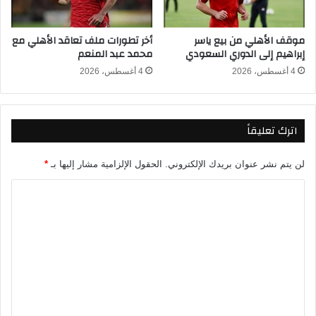
ح
س
س
ل
موقف الأهلي من بيع ياسر
أخر تطورات ملف تعاقد الأهلي مع
ا
س
إبراهيم إلى الدوري السعودي
محمد عبد المنعم
ب
ل
ب
ا
4 أغسطس، 2026
4 أغسطس، 2026
ت
ل
ر
ك
و
ي
اترك تعليقاً
ج
ن
ي
ج
ت
لن يتم نشر عنوان بريدك الإلكتروني.
الحقول الإلزامية مشار إليها بـ
*
ا
ل
ت
ع
ل
ي