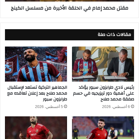
ه
إ
مقتل محمد إمام في الحلقة الأخيرة من مسلسل الكينج
ا
م
ئ
ا
ي
م
ك
ف
مقالات ذات صلة
أ
ي
س
ا
م
ل
ص
ح
ر
ل
2
ق
0
ة
2
ا
6
رئيس نادي طرابزون سبور يؤكد
الجماهير التركية تستعد لإستقبال
ل
على أهمية دور تريزيجيه في حسم
محمد صلاح بعد إعلان تعاقده مع
-
أ
صفقة محمد صلاح
طرابزون سبور
2
خ
0
ي
6 أغسطس، 2026
5 أغسطس، 2026
2
ر
5
ة
ع
م
ل
ن
ى
م