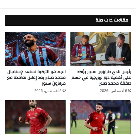
ب
ا
ل
م
مقالات ذات صلة
ك
ة
أ
م
س
ا
ا
ل
ل
ي
ع
ة
ا
ك
ل
ب
م
ي
رئيس نادي طرابزون سبور يؤكد
الجماهير التركية تستعد لإستقبال
على أهمية دور تريزيجيه في حسم
محمد صلاح بعد إعلان تعاقده مع
٢
ر
صفقة محمد صلاح
طرابزون سبور
٠
ة
٢
ع
6 أغسطس، 2026
5 أغسطس، 2026
٦
ل
ى
إ
م
ا
م
ع