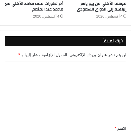
موقف الأهلي من بيع ياسر
أخر تطورات ملف تعاقد الأهلي مع
ا
إبراهيم إلى الدوري السعودي
محمد عبد المنعم
ش
و
4 أغسطس، 2026
4 أغسطس، 2026
ر
.
.
اترك تعليقاً
إ
ل
ي
لن يتم نشر عنوان بريدك الإلكتروني.
الحقول الإلزامية مشار إليها بـ
*
ك
م
ا
ا
ل
ل
ت
ت
ف
ع
ا
ل
ص
ي
ي
ل
ق
*
الاسم
*