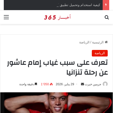
كيفية استخدام وتحميل تطبيق chatGPT وإجراء المحادثات المباشرة والمراسلات الفورية
بحث عن
الق
الرئيسية
/
الرياضة
الرياضة
تعرف على سبب غياب إمام عاشور
عن رحلة تنزانيا
جرمين خيرت
أ
29 يناير، 2026
1٬050
دقيقة واحدة
ر
س
ل
ب