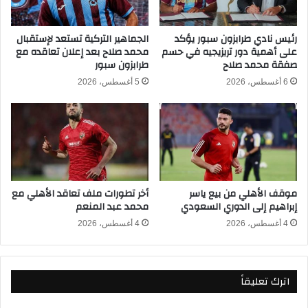
ل
م
إ
و
س
ق
رئيس نادي طرابزون سبور يؤكد
الجماهير التركية تستعد لإستقبال
ب
على أهمية دور تريزيجيه في حسم
محمد صلاح بعد إعلان تعاقده مع
ف
صفقة محمد صلاح
طرابزون سبور
ا
ه
ن
ف
6 أغسطس، 2026
5 أغسطس، 2026
ي
ي
2
ص
0
د
2
ا
6
ر
-
ة
2
د
موقف الأهلي من بيع ياسر
أخر تطورات ملف تعاقد الأهلي مع
0
و
إبراهيم إلى الدوري السعودي
محمد عبد المنعم
2
ر
5
ي
4 أغسطس، 2026
4 أغسطس، 2026
ر
و
ش
اترك تعليقاً
ن
ا