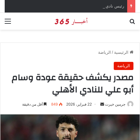
رئيس نادي طرابزون سبور يؤكد على أهمية دور تريزيجيه في حسم صفقة محمد صلاح
بحث عن
الق
الرئيسية
/
الرياضة
الرياضة
مصدر يكشف حقيقة عودة وسام
أبو علي للنادي الأهلي
جرمين خيرت
أ
22 فبراير، 2026
849
أقل من دقيقة
ر
س
ل
ب