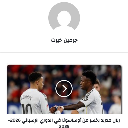
جرمين خيرت
ر
ي
ا
ل
م
د
ر
ي
د
ريال مدريد يخسر من أوساسونا في الدوري الإسباني 2026-
ي
2025
خ