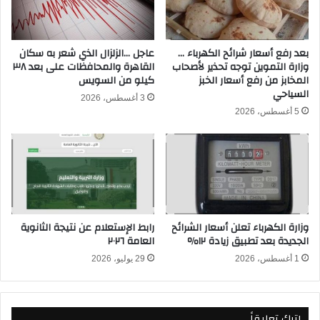
ب
م
ي
ط
ر
ا
ا
ر
بعد رفع أسعار شرائح الكهرباء …
عاجل …الزلزال الذي شعر به سكان
وزارة التموين توجه تحذير لأصحاب
القاهرة والمحافظات على بعد ٣٨
م
ا
المخابز من رفع أسعار الخبز
كيلو من السويس
ي
ل
السياحي
د
ق
3 أغسطس، 2026
ز
ا
5 أغسطس، 2026
ه
ر
ة
ق
ا
د
مً
وزارة الكهرباء تعلن أسعار الشرائح
رابط الإستعلام عن نتيجة الثانوية
ا
الجديدة بعد تطبيق زيادة ١٢٪
العامة ٢٠٢٦
م
1 أغسطس، 2026
29 يوليو، 2026
ن
ت
ر
ك
اترك تعليقاً
ي