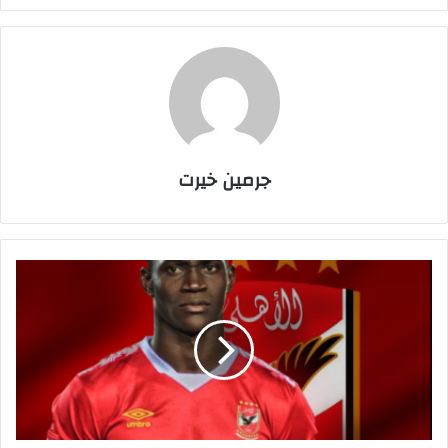
جرمين خيرت
أ
ل
ي
و
د
ي
ا
ن
ج