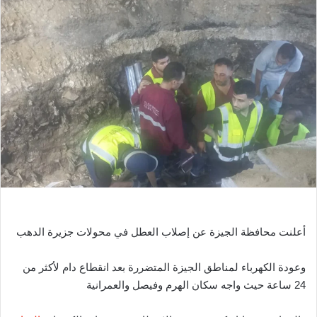
س
ل
ب
ر
ي
د
ا
إ
ل
ك
ت
ر
و
ن
أعلنت محافظة الجيزة عن إصلاب العطل في محولات جزيرة الدهب
ي
ا
وعودة الكهرباء لمناطق الجيزة المتضررة بعد انقطاع دام لأكثر من
24 ساعة حيث واجه سكان الهرم وفيصل والعمرانية