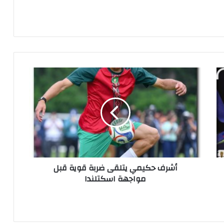
أ
ش
ر
ف
ح
ك
ي
م
ي
أشرف حكيمي يتلقى ضربة قوية قبل
ي
مواجهة اسكتلندا
ت
ل
ق
ى
ض