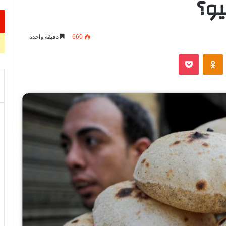
يو؟
660
دقيقة واحدة
VKontak
Odnoklassniki
‫Pocket