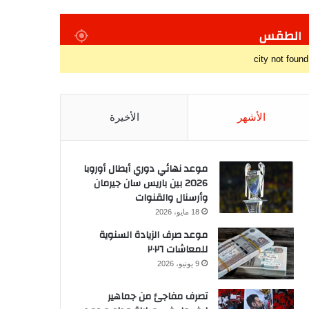
الطقس
city not found
الأشهر
الأخيرة
موعد نهائي دوري أبطال أوروبا
2026 بين باريس سان جيرمان
وأرسنال والقنوات
18 مايو، 2026
موعد صرف الزيادة السنوية
للمعاشات ٢٠٢٦
9 يونيو، 2026
تصرف مفاجئ من جماهير