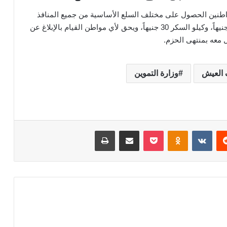
اطنين الحصول على مختلف السلع الأساسية من جميع المنافذ
التموينية المتاحة، على أن تصل سعر زجاجة الزيت 60 جنيهاً، وكيلو السكر 30 جنيهاً، ويحق لأي مواطن القيام بالإبلاغ عن
 معه بمنتهى الحزم.
العيش
وزارة التموين
‏Reddit
‏VKontakte
Odnoklassniki
‫Pocket
مشاركة عبر البريد
طباعة