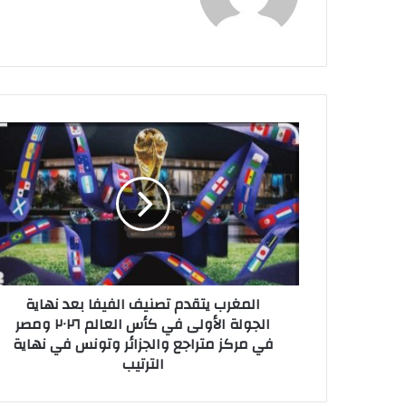
ا
ل
م
غ
ر
ب
ي
ت
ق
المغرب يتقدم تصنيف الفيفا بعد نهاية
د
الجولة الأولى في كأس العالم ٢٠٢٦ ومصر
م
في مركز متراجع والجزائر وتونس في نهاية
ت
الترتيب
ص
ن
ي