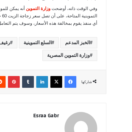
وفي الوقت ذاته، أوضحت
وزارة التموين
أنه يمكن للمو
أي منفذ يقوم بمخالفة هذه الأسعار، وسوف يتم التعامل
الخبز المدعم
السلع التموينية
رغيف 
وزارة التموين المصرية
فيسبوك
‫X
لينكدإن
‏Tumblr
بينتيريست
شاركها
Esraa Gabr