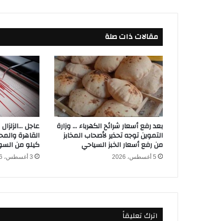
ف
ا
ل
مقالات ذات صلة
ف
ي
ف
ا
ب
ع
د
ن
ه
بعد رفع أسعار شرائح الكهرباء … وزارة
عاجل …الزلزال
ا
التموين توجه تحذير لأصحاب المخابز
ي
من رفع أسعار الخبز السياحي
كيلو من الس
ة
5 أغسطس، 2026
3 أغسطس، 2026
ا
ل
ج
و
ل
اترك تعليقاً
ة