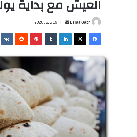
العيش مع بداية يول
Esraa Gabr
أ
19 يونيو، 2026
ر
فيسبوك
‫X
لينكدإن
‏Tumblr
بينتيريست
‏Reddit
‏te
س
ل
ب
ر
ي
د
ا
إ
ل
ك
ت
ر
و
ن